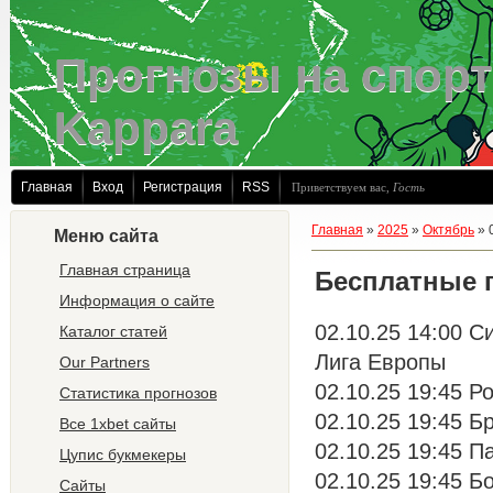
Прогнозы на спорт
Kappara
Главная
Вход
Регистрация
RSS
Приветствуем вас
,
Гость
Главная
»
2025
»
Октябрь
»
Меню сайта
Главная страница
Бесплатные 
Информация о сайте
02.10.25 14:00 С
Каталог статей
Лига Европы
Our Partners
02.10.25 19:45 Р
Статистика прогнозов
02.10.25 19:45 Бр
Все 1xbet сайты
02.10.25 19:45 П
Цупис букмекеры
02.10.25 19:45 Б
Сайты