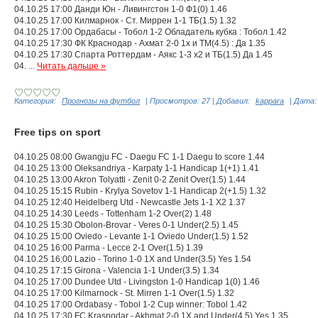
04.10.25 17:00 Данди Юн - Ливингстон 1-0 Ф1(0) 1.46
04.10.25 17:00 Килмарнок - Ст. Миррен 1-1 ТБ(1.5) 1.32
04.10.25 17:00 Ордабасы - Тобол 1-2 Обладатель кубка : Тобол 1.42
04.10.25 17:30 ФК Краснодар - Ахмат 2-0 1х и ТМ(4.5) : Да 1.35
04.10.25 17:30 Спарта Роттердам - Аякс 1-3 х2 и ТБ(1.5) Да 1.45
04.
...
Читать дальше »
Категория:
Прогнозы на футбол
|
Просмотров:
27
|
Добавил:
kappara
|
Дата:
Free tips on sport
04.10.25 08:00 Gwangju FC - Daegu FC 1-1 Daegu to score 1.44
04.10.25 13:00 Oleksandriya - Karpaty 1-1 Handicap 1(+1) 1.41
04.10.25 13:00 Akron Tolyatti - Zenit 0-2 Zenit Over(1.5) 1.44
04.10.25 15:15 Rubin - Krylya Sovetov 1-1 Handicap 2(+1.5) 1.32
04.10.25 12:40 Heidelberg Utd - Newcastle Jets 1-1 X2 1.37
04.10.25 14:30 Leeds - Tottenham 1-2 Over(2) 1.48
04.10.25 15:30 Obolon-Brovar - Veres 0-1 Under(2.5) 1.45
04.10.25 15:00 Oviedo - Levante 1-1 Oviedo Under(1.5) 1.52
04.10.25 16:00 Parma - Lecce 2-1 Over(1.5) 1.39
04.10.25 16:00 Lazio - Torino 1-0 1X and Under(3.5) Yes 1.54
04.10.25 17:15 Girona - Valencia 1-1 Under(3.5) 1.34
04.10.25 17:00 Dundee Utd - Livingston 1-0 Handicap 1(0) 1.46
04.10.25 17:00 Kilmarnock - St. Mirren 1-1 Over(1.5) 1.32
04.10.25 17:00 Ordabasy - Tobol 1-2 Cup winner: Tobol 1.42
04.10.25 17:30 FC Krasnodar - Akhmat 2-0 1X and Under(4.5) Yes 1.35