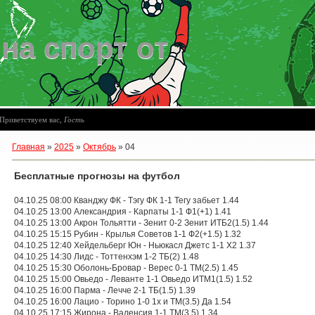
на спорт от
08
Приветствуем вас
,
Гость
Главная
»
2025
»
Октябрь
»
04
Бесплатные прогнозы на футбол
04.10.25 08:00 Кванджу ФК - Тэгу ФК 1-1 Тегу забьет 1.44
04.10.25 13:00 Александрия - Карпаты 1-1 Ф1(+1) 1.41
04.10.25 13:00 Акрон Тольятти - Зенит 0-2 Зенит ИТБ2(1.5) 1.44
04.10.25 15:15 Рубин - Крылья Советов 1-1 Ф2(+1.5) 1.32
04.10.25 12:40 Хейдельберг Юн - Ньюкасл Джетс 1-1 X2 1.37
04.10.25 14:30 Лидс - Тоттенхэм 1-2 ТБ(2) 1.48
04.10.25 15:30 Оболонь-Бровар - Верес 0-1 ТМ(2.5) 1.45
04.10.25 15:00 Овьедо - Леванте 1-1 Овьедо ИТМ1(1.5) 1.52
04.10.25 16:00 Парма - Лечче 2-1 ТБ(1.5) 1.39
04.10.25 16:00 Лацио - Торино 1-0 1х и ТМ(3.5) Да 1.54
04.10.25 17:15 Жирона - Валенсия 1-1 ТМ(3.5) 1.34