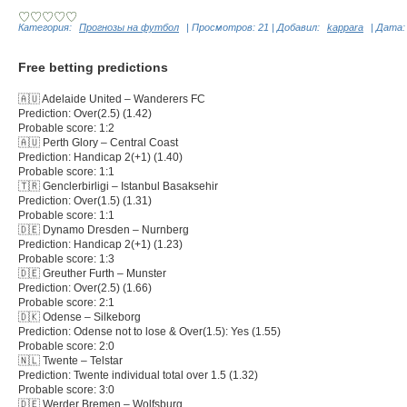
Категория:
Прогнозы на футбол
|
Просмотров:
21
|
Добавил:
kappara
|
Дата:
Free betting predictions
🇦🇺 Adelaide United – Wanderers FC
Prediction: Over(2.5) (1.42)
Probable score: 1:2
🇦🇺 Perth Glory – Central Coast
Prediction: Handicap 2(+1) (1.40)
Probable score: 1:1
🇹🇷 Genclerbirligi – Istanbul Basaksehir
Prediction: Over(1.5) (1.31)
Probable score: 1:1
🇩🇪 Dynamo Dresden – Nurnberg
Prediction: Handicap 2(+1) (1.23)
Probable score: 1:3
🇩🇪 Greuther Furth – Munster
Prediction: Over(2.5) (1.66)
Probable score: 2:1
🇩🇰 Odense – Silkeborg
Prediction: Odense not to lose & Over(1.5): Yes (1.55)
Probable score: 2:0
🇳🇱 Twente – Telstar
Prediction: Twente individual total over 1.5 (1.32)
Probable score: 3:0
🇩🇪 Werder Bremen – Wolfsburg