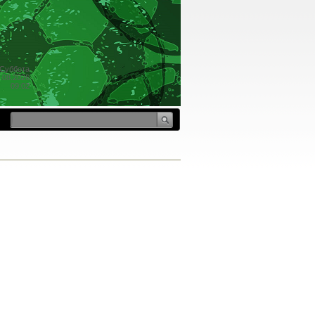
Суббота
.08.2026
09:02