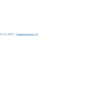
07.11.2025
|
Комментарии (0)