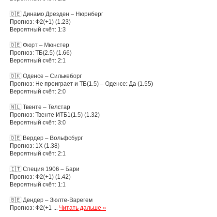
🇩🇪 Динамо Дрезден – Нюрнберг
Прогноз: Ф2(+1) (1.23)
Вероятный счёт: 1:3
🇩🇪 Фюрт – Мюнстер
Прогноз: ТБ(2.5) (1.66)
Вероятный счёт: 2:1
🇩🇰 Оденсе – Силькеборг
Прогноз: Не проиграет и ТБ(1.5) – Оденсе: Да (1.55)
Вероятный счёт: 2:0
🇳🇱 Твенте – Телстар
Прогноз: Твенте ИТБ1(1.5) (1.32)
Вероятный счёт: 3:0
🇩🇪 Вердер – Вольфсбург
Прогноз: 1Х (1.38)
Вероятный счёт: 2:1
🇮🇹 Специя 1906 – Бари
Прогноз: Ф2(+1) (1.42)
Вероятный счёт: 1:1
🇧🇪 Дендер – Зюлте-Варегем
Прогноз: Ф2(+1
...
Читать дальше »