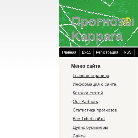
Прогнозы 
Kappara
Главная
Вход
Регистрация
RSS
Меню сайта
Главная страница
Информация о сайте
Каталог статей
Our Partners
Статистика прогнозов
Все 1xbet сайты
Цупис букмекеры
Сайты