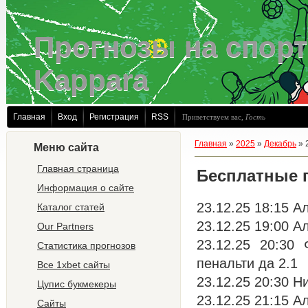
Прогнозы на спорт
Kappara
Главная
Вход
Регистрация
RSS
Приветствуем вас
,
Гость
Главная
»
2025
»
Декабрь
»
Меню сайта
Главная страница
Бесплатные 
Информация о сайте
23.12.25 18:15 А
Каталог статей
23.12.25 19:00 А
Our Partners
23.12.25 20:30
Статистика прогнозов
пенальти да 2.1
Все 1xbet сайты
23.12.25 20:30 Ни
Цупис букмекеры
23.12.25 21:15 А
Сайты