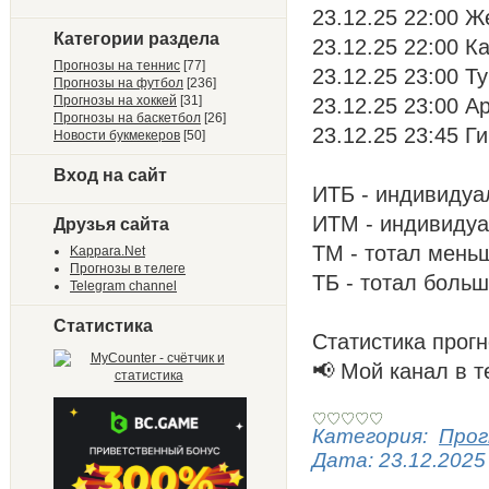
23.12.25 22:00 Ж
Категории раздела
23.12.25 22:00 К
Прогнозы на теннис
[77]
23.12.25 23:00 Т
Прогнозы на футбол
[236]
Прогнозы на хоккей
[31]
23.12.25 23:00 А
Прогнозы на баскетбол
[26]
23.12.25 23:45 Г
Новости букмекеров
[50]
Вход на сайт
ИТБ - индивидуа
ИТМ - индивиду
Друзья сайта
ТМ - тотал мень
Kappara.Net
Прогнозы в телеге
ТБ - тотал боль
Telegram channel
Статистика
Статистика прогн
📢 Мой канал в т
Категория:
Прог
Дата:
23.12.2025