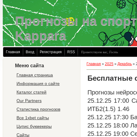
Прогнозы на спорт
Kappara
Главная
Вход
Регистрация
RSS
Приветствуем вас
,
Гость
Главная
»
2025
»
Декабрь
»
Меню сайта
Главная страница
Бесплатные 
Информация о сайте
Прогнозы нейрос
Каталог статей
25.12.25 17:00 
Our Partners
ИТБ2(1.5) 1.46
Статистика прогнозов
25.12.25 17:30 Б
Все 1xbet сайты
25.12.25 18:00 Л
Цупис букмекеры
25.12.25 19:00 С
Сайты