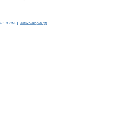
01.01.2026
|
Комментарии (0)