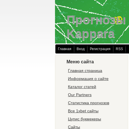
Прогнозы 
Kappara
Главная
Вход
Регистрация
RSS
Меню сайта
Главная страница
Информация о сайте
Каталог статей
Our Partners
Статистика прогнозов
Все 1xbet сайты
Цупис букмекеры
Сайты