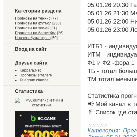
05.01.26 20:30 Г
Категории раздела
05.01.26 21:30 М
Прогнозы на теннис
[77]
05.01.26 22:00 Ни
Прогнозы на футбол
[236]
Прогнозы на хоккей
[31]
05.01.26 23:00 Л
Прогнозы на баскетбол
[26]
Новости букмекеров
[50]
ИТБ1 - индивиду
Вход на сайт
ИТМ - индивиду
Ф1 и Ф2 -фора 1
Друзья сайта
ТБ - тотал боль
Kappara.Net
Прогнозы в телеге
ТМ тотал меньш
Telegram channel
Статистика
Статистика прогн
📢 Мой канал в т
📄 Список где ст
Категория:
Прог