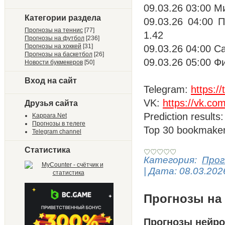
09.03.26 03:00 М
Категории раздела
09.03.26 04:00 
Прогнозы на теннис
[77]
1.42
Прогнозы на футбол
[236]
Прогнозы на хоккей
[31]
09.03.26 04:00 С
Прогнозы на баскетбол
[26]
09.03.26 05:00 Ф
Новости букмекеров
[50]
Вход на сайт
Telegram:
https:
VK:
https://vk.co
Друзья сайта
Prediction results
Kappara.Net
Прогнозы в телеге
Top 30 bookmake
Telegram channel
Статистика
Категория:
Прог
|
Дата:
08.03.202
Прогнозы на 
Прогнозы нейро