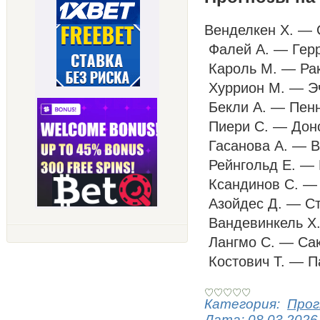
Венделкен Х. — С
Фалей А. — Герре
Кароль М. — Раки
Хуррион М. — Эче
Бекли А. — Пенна
Пиери С. — Донск
Гасанова А. — Ве
Рейнгольд Е. — П
Ксандинов С. — К
Азойдес Д. — Сто
Вандевинкель Х. 
Лангмо С. — Саке
Костович Т. — П
Категория:
Прог
Дата:
08.03.2026