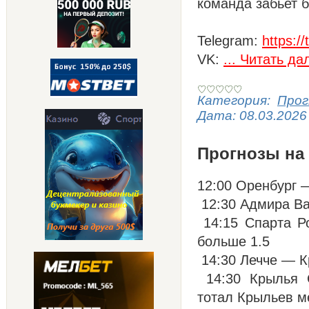
команда забьет б
Telegram:
https:
VK:
...
Читать да
Категория:
Прог
Дата:
08.03.2026
Прогнозы на 
12:00 Оренбург —
12:30 Адмира Ва
14:15 Спарта Р
больше 1.5
14:30 Лечче — К
14:30 Крылья 
тотал Крыльев м