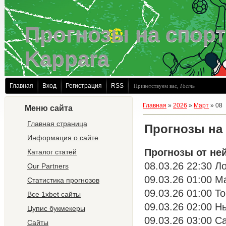
Прогнозы на спорт
Kappara
Главная
Вход
Регистрация
RSS
Приветствуем вас
,
Гость
Главная
»
2026
»
Март
»
08
Меню сайта
Главная страница
Прогнозы на 
Информация о сайте
Прогнозы от не
Каталог статей
08.03.26 22:30 Л
Our Partners
09.03.26 01:00 М
Статистика прогнозов
09.03.26 01:00 Т
Все 1xbet сайты
09.03.26 02:00 Н
Цупис букмекеры
09.03.26 03:00 С
Сайты