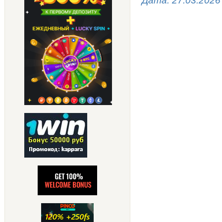
Дата:
27.03.2026