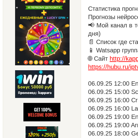
Статистика прогн
Прогнозы нейрос
📢 Мой канал в т
дня)
📄 Список где ст
📱 Watsapp групп
🌐 Сайт
http://kap
https://hubu.ru/ipt
06.09.25 12:00 En
06.09.25 15:00 Sc
06.09.25 16:00 Cr
06.09.25 16:00 Lat
06.09.25 19:00 En
06.09.25 19:00 Ar
06.09.25 18:00 Ge