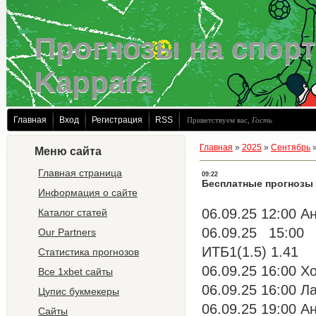
Прогнозы на спорт
Kappara
Главная
Вход
Регистрация
RSS
Приветствуем вас
,
Гость
Главная
»
2025
»
Сентябрь
Меню сайта
Главная страница
09:22
Бесплатные прогнозы
Информация о сайте
06.09.25 12:00 Ан
Каталог статей
06.09.25 15:00
Our Partners
ИТБ1(1.5) 1.41
Статистика прогнозов
06.09.25 16:00 Хо
Все 1xbet сайты
06.09.25 16:00 Л
Цупис букмекеры
06.09.25 19:00 А
Сайты