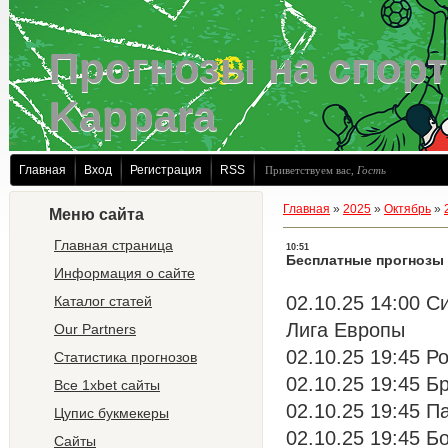
Прогнозы на спорт
Kappara
Главная
Вход
Регистрация
RSS
Приветствуем вас
,
Гость
Главная
»
2025
»
Октябрь
»
Меню сайта
Главная страница
10:51
Бесплатные прогнозы
Информация о сайте
02.10.25 14:00 С
Каталог статей
Лига Европы
Our Partners
02.10.25 19:45 Р
Статистика прогнозов
02.10.25 19:45 Бр
Все 1xbet сайты
02.10.25 19:45 П
Цупис букмекеры
02.10.25 19:45 Б
Сайты