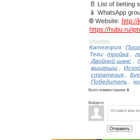
📄 List of betting 
📱 WhatsApp gro
🌐 Website:
http:/
https://hubu.ru/ipt
Категория
:
Прог
Теги
:
тройка
,
л
Двойной шанс
,
выигрыш
,
Исхо
стратегия
,
Бу
Победитель
,
к
Всего комментариев
:
0
Войдите:
Отправить