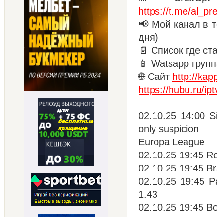
https://t.me/al_pre
📢 Мой канал в т
дня)
📄 Список где ст
📱 Watsapp групп
🌐 Сайт
http://kap
https://hubu.ru/ipt
02.10.25 14:00 Sio
only suspicion
Europa League
02.10.25 19:45 Rom
02.10.25 19:45 Br
02.10.25 19:45 P
1.43
02.10.25 19:45 Bo