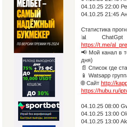
04.10.25 22:00 Р
04.10.25 21:45 А
Статистика прогн
📊 ChatGpt 
https://t.me/al_pre
📢 Мой канал в т
дня)
📄 Список где ст
📱 Watsapp групп
🌐 Сайт
http://kap
https://hubu.ru/ipt
04.10.25 08:00 G
04.10.25 13:00 Ol
04.10.25 13:00 Akr