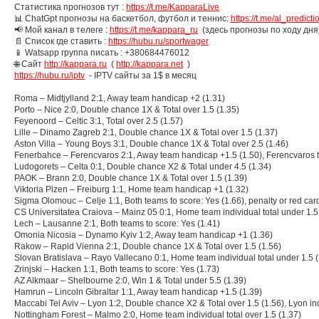
Статистика прогнозов тут :
https://t.me/KapparaLive
📊 ChatGpt прогнозы на баскетбол, футбол и теннис:
https://t.me/al_predicti
📢 Мой канал в телеге :
https://t.me/kappara_ru
(здесь прогнозы по ходу дня
📄 Список где ставить :
https://hubu.ru/sportwager
📱 Watsapp группа писать : +380684476012
🌐 Сайт
http://kappara.ru
(
http://kappara.net
)
https://hubu.ru/iptv
- IPTV сайты за 1$ в месяц
Roma – Midtjylland 2:1, Away team handicap +2 (1.31)
Porto – Nice 2:0, Double chance 1X & Total over 1.5 (1.35)
Feyenoord – Celtic 3:1, Total over 2.5 (1.57)
Lille – Dinamo Zagreb 2:1, Double chance 1X & Total over 1.5 (1.37)
Aston Villa – Young Boys 3:1, Double chance 1X & Total over 2.5 (1.46)
Fenerbahce – Ferencvaros 2:1, Away team handicap +1.5 (1.50), Ferencvaros 
Ludogorets – Celta 0:1, Double chance X2 & Total under 4.5 (1.34)
PAOK – Brann 2:0, Double chance 1X & Total over 1.5 (1.39)
Viktoria Plzen – Freiburg 1:1, Home team handicap +1 (1.32)
Sigma Olomouc – Celje 1:1, Both teams to score: Yes (1.66), penalty or red car
CS Universitatea Craiova – Mainz 05 0:1, Home team individual total under 1.5
Lech – Lausanne 2:1, Both teams to score: Yes (1.41)
Omonia Nicosia – Dynamo Kyiv 1:2, Away team handicap +1 (1.36)
Rakow – Rapid Vienna 2:1, Double chance 1X & Total over 1.5 (1.56)
Slovan Bratislava – Rayo Vallecano 0:1, Home team individual total under 1.5 (
Zrinjski – Hacken 1:1, Both teams to score: Yes (1.73)
AZ Alkmaar – Shelbourne 2:0, Win 1 & Total under 5.5 (1.39)
Hamrun – Lincoln Gibraltar 1:1, Away team handicap +1.5 (1.39)
Maccabi Tel Aviv – Lyon 1:2, Double chance X2 & Total over 1.5 (1.56), Lyon ind
Nottingham Forest – Malmo 2:0, Home team individual total over 1.5 (1.37)