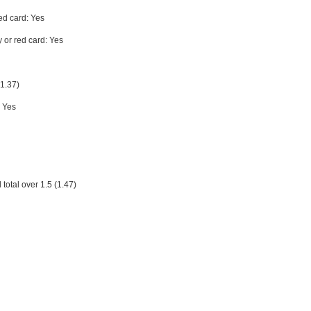
ed card: Yes
 or red card: Yes
1.37)
: Yes
otal over 1.5 (1.47)