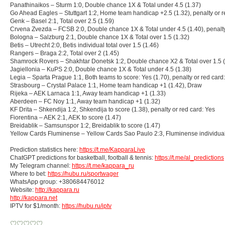
Panathinaikos – Sturm 1:0, Double chance 1X & Total under 4.5 (1.37)
Go Ahead Eagles – Stuttgart 1:2, Home team handicap +2.5 (1.32), penalty or r
Genk – Basel 2:1, Total over 2.5 (1.59)
Crvena Zvezda – FCSB 2:0, Double chance 1X & Total under 4.5 (1.40), penalty
Bologna – Salzburg 2:1, Double chance 1X & Total over 1.5 (1.32)
Betis – Utrecht 2:0, Betis individual total over 1.5 (1.46)
Rangers – Braga 2:2, Total over 2 (1.45)
Shamrock Rovers – Shakhtar Donetsk 1:2, Double chance X2 & Total over 1.5 (
Jagiellonia – KuPS 2:0, Double chance 1X & Total under 4.5 (1.38)
Legia – Sparta Prague 1:1, Both teams to score: Yes (1.70), penalty or red card
Strasbourg – Crystal Palace 1:1, Home team handicap +1 (1.42), Draw
Rijeka – AEK Larnaca 1:1, Away team handicap +1 (1.33)
Aberdeen – FC Noy 1:1, Away team handicap +1 (1.32)
KF Drita – Shkendija 1:2, Shkendija to score (1.38), penalty or red card: Yes
Fiorentina – AEK 2:1, AEK to score (1.47)
Breidablik – Samsunspor 1:2, Breidablik to score (1.47)
Yellow Cards Fluminense – Yellow Cards Sao Paulo 2:3, Fluminense individual t
Prediction statistics here:
https://t.me/KapparaLive
ChatGPT predictions for basketball, football & tennis:
https://t.me/al_predictions
My Telegram channel:
https://t.me/kappara_ru
Where to bet:
https://hubu.ru/sportwager
WhatsApp group: +380684476012
Website:
http://kappara.ru
http://kappara.net
IPTV for $1/month:
https://hubu.ru/iptv