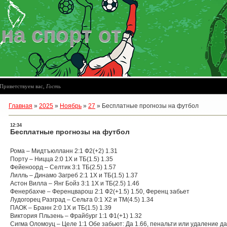
на спорт от
06
Приветствуем вас
,
Гость
Главная
»
2025
»
Ноябрь
»
27
»
Бесплатные прогнозы на футбол
12:34
Бесплатные прогнозы на футбол
Рома – Мидтъюлланн 2:1 Ф2(+2) 1.31
Порту – Ницца 2:0 1Х и ТБ(1.5) 1.35
Фейеноорд – Селтик 3:1 ТБ(2.5) 1.57
Лилль – Динамо Загреб 2:1 1Х и ТБ(1.5) 1.37
Астон Вилла – Янг Бойз 3:1 1Х и ТБ(2.5) 1.46
Фенербахче – Ференцварош 2:1 Ф2(+1.5) 1.50, Ференц забьет
Лудогорец Разград – Сельта 0:1 Х2 и ТМ(4.5) 1.34
ПАОК – Бранн 2:0 1Х и ТБ(1.5) 1.39
Виктория Пльзень – Фрайбург 1:1 Ф1(+1) 1.32
Сигма Оломоуц – Целе 1:1 Обе забьют: Да 1.66, пенальти или удаление да