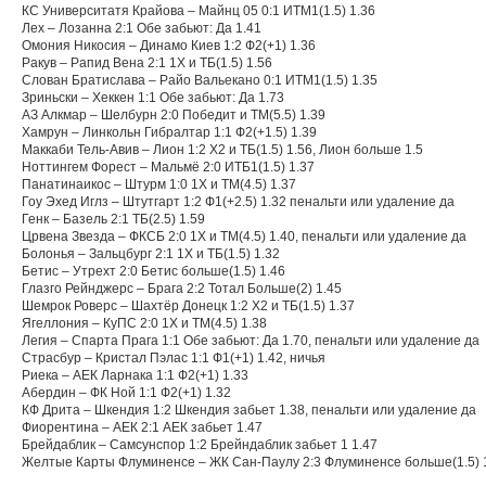
КС Университатя Крайова – Майнц 05 0:1 ИТМ1(1.5) 1.36
Лех – Лозанна 2:1 Обе забьют: Да 1.41
Омония Никосия – Динамо Киев 1:2 Ф2(+1) 1.36
Ракув – Рапид Вена 2:1 1Х и ТБ(1.5) 1.56
Слован Братислава – Райо Вальекано 0:1 ИТМ1(1.5) 1.35
Зриньски – Хеккен 1:1 Обе забьют: Да 1.73
АЗ Алкмар – Шелбурн 2:0 Победит и ТМ(5.5) 1.39
Хамрун – Линкольн Гибралтар 1:1 Ф2(+1.5) 1.39
Маккаби Тель-Авив – Лион 1:2 Х2 и ТБ(1.5) 1.56, Лион больше 1.5
Ноттингем Форест – Мальмё 2:0 ИТБ1(1.5) 1.37
Панатинаикос – Штурм 1:0 1Х и ТМ(4.5) 1.37
Гоу Эхед Иглз – Штутгарт 1:2 Ф1(+2.5) 1.32 пенальти или удаление да
Генк – Базель 2:1 ТБ(2.5) 1.59
Црвена Звезда – ФКСБ 2:0 1Х и ТМ(4.5) 1.40, пенальти или удаление да
Болонья – Зальцбург 2:1 1Х и ТБ(1.5) 1.32
Бетис – Утрехт 2:0 Бетис больше(1.5) 1.46
Глазго Рейнджерс – Брага 2:2 Тотал Больше(2) 1.45
Шемрок Роверс – Шахтёр Донецк 1:2 Х2 и ТБ(1.5) 1.37
Ягеллония – КуПС 2:0 1Х и ТМ(4.5) 1.38
Легия – Спарта Прага 1:1 Обе забьют: Да 1.70, пенальти или удаление да
Страсбур – Кристал Пэлас 1:1 Ф1(+1) 1.42, ничья
Риека – АЕК Ларнака 1:1 Ф2(+1) 1.33
Абердин – ФК Ной 1:1 Ф2(+1) 1.32
КФ Дрита – Шкендия 1:2 Шкендия забьет 1.38, пенальти или удаление да
Фиорентина – АЕК 2:1 АЕК забьет 1.47
Брейдаблик – Самсунспор 1:2 Брейндаблик забьет 1 1.47
Желтые Карты Флуминенсе – ЖК Сан-Паулу 2:3 Флуминенсе больше(1.5) 