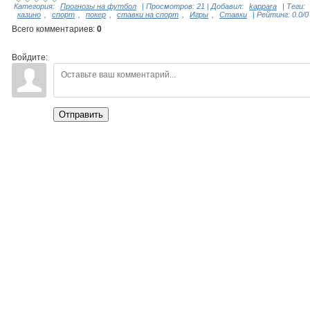
Категория
:
Прогнозы на футбол
|
Просмотров
:
21
|
Добавил
:
kappara
|
Теги
:
казино
,
спорт
,
покер
,
ставки на спорт
,
Игры
,
Ставки
|
Рейтинг
:
0.0
/
0
Всего комментариев
:
0
Войдите:
Отправить