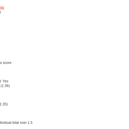
ons
)
to score
d: Yes
 (1.36)
1.35)
ividual total over 1.5