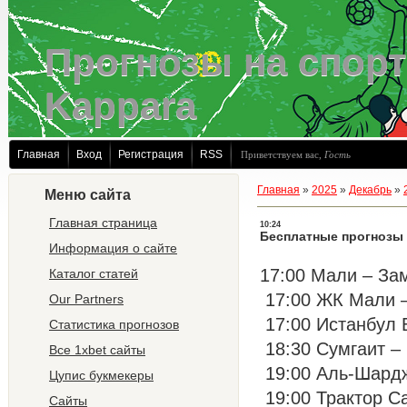
Прогнозы на спорт
Kappara
Главная
Вход
Регистрация
RSS
Приветствуем вас
,
Гость
Главная
»
2025
»
Декабрь
»
Меню сайта
Главная страница
10:24
Бесплатные прогнозы
Информация о сайте
17:00 Мали – Зам
Каталог статей
17:00 ЖК Мали –
Our Partners
17:00 Истанбул 
Статистика прогнозов
18:30 Сумгаит – 
Все 1xbet сайты
19:00 Аль-Шардж
Цупис букмекеры
19:00 Трактор Са
Сайты