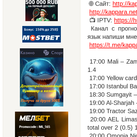
🌐 Сайт:
http://ka
http://kappara.ne
📺 IPTV:
https://
Канал с прогно
язык напиши мне
https://t.me/kapp
17:00 Mali – Zamb
1.4
17:00 Yellow cards
17:00 Istanbul Ba
18:30 Sumgayit –
19:00 Al-Sharjah –
19:00 Tractor Sazi
20:00 AEL Limass
total over 2 (0.5) 
20:00 Omonia Nic