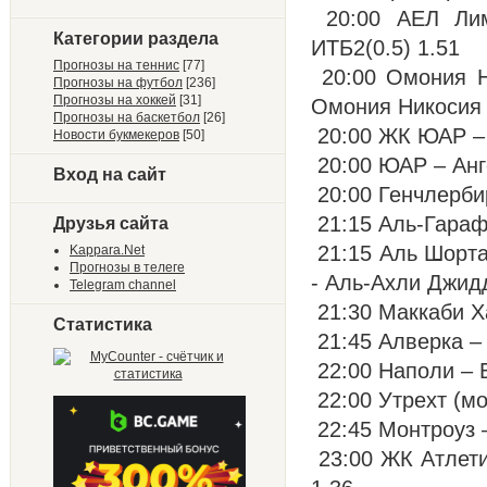
20:00 АЕЛ Лим
Категории раздела
ИТБ2(0.5) 1.51
Прогнозы на теннис
[77]
20:00 Омония Ни
Прогнозы на футбол
[236]
Прогнозы на хоккей
[31]
Омония Никосия 
Прогнозы на баскетбол
[26]
20:00 ЖК ЮАР – 
Новости букмекеров
[50]
20:00 ЮАР – Анг
Вход на сайт
20:00 Генчлербир
21:15 Аль-Гараф
Друзья сайта
21:15 Аль Шорта
Kappara.Net
Прогнозы в телеге
- Аль-Ахли Джидд
Telegram channel
21:30 Маккаби Х
Статистика
21:45 Алверка – 
22:00 Наполи – Б
22:00 Утрехт (мо
22:45 Монтроуз –
23:00 ЖК Атлети