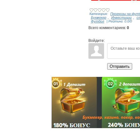
Категория
:
Прогнозы на фут
Букмекер
,
Инвестиции
,
с
Футбол
|
Рейтинг
:
0.0
/
0
Всего комментариев
:
0
Войдите:
Отправить