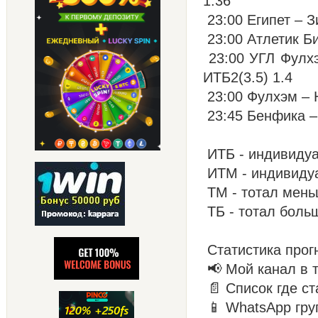
1.36
23:00 Египет – З
23:00 Атлетик Би
23:00 УГЛ Фулхэ
ИТБ2(3.5) 1.4
23:00 Фулхэм – Н
23:45 Бенфика –
ИТБ - индивиду
ИТМ - индивиду
ТМ - тотал мен
ТБ - тотал боль
Статистика прог
📢 Мой канал в 
📄 Список где ст
📱 WhatsApp гру