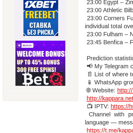
23:00 Egypt – Zim
23:00 Athletic Bi
23:00 Corners Fu
individual total ov
23:00 Fulham – No
23:45 Benfica – Fa
Prediction statist
📢 My Telegram 
📄 List of where t
📱 WhatsApp gro
🌐 Website:
http:/
http://kappara.ne
📺 IPTV:
https://
Channel with pre
language — mess
https://t.me/kapp