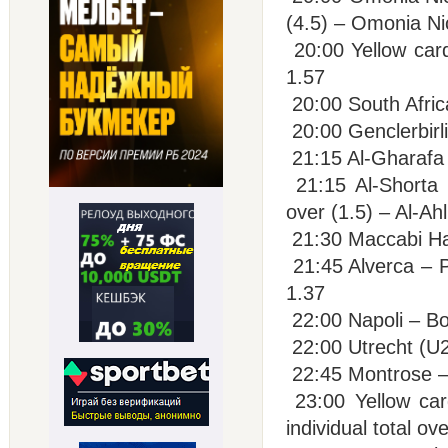
(4.5) – Omonia Ni
20:00 Yellow card
1.57
20:00 South Afric
20:00 Genclerbirl
21:15 Al-Gharafa
21:15 Al-Shorta 
over (1.5) – Al-Ah
21:30 Maccabi Hai
21:45 Alverca – P
1.37
22:00 Napoli – Bo
22:00 Utrecht (U2
22:45 Montrose – 
23:00 Yellow car
individual total ov