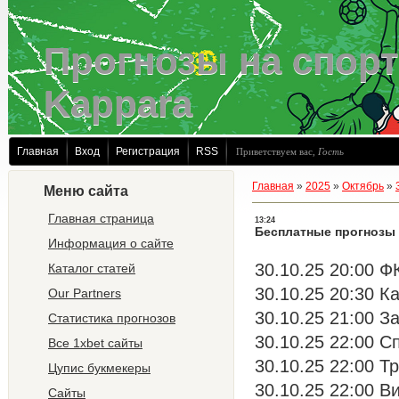
Прогнозы на спорт
Kappara
Главная
Вход
Регистрация
RSS
Приветствуем вас
,
Гость
Главная
»
2025
»
Октябрь
»
Меню сайта
Главная страница
13:24
Бесплатные прогнозы 
Информация о сайте
30.10.25 20:00 Ф
Каталог статей
30.10.25 20:30 К
Our Partners
30.10.25 21:00 З
Статистика прогнозов
30.10.25 22:00 С
Все 1xbet сайты
30.10.25 22:00 Т
Цупис букмекеры
30.10.25 22:00 Ви
Сайты