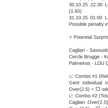
30.10.25 22:30 
(1.65)
31.10.25 01:00 L
Possible penalty i
⚡ Potential Surpri
Cagliari - Sassuol
Cercle Brugge - Ko
Palmeiras - LDU Q
📈 Combo #1 (Reli
Gent individual
Over(2.5) = 💥 od
📈 Combo #2 (Tota
Cagliari Over(2.