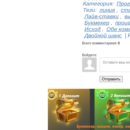
Категория
:
Прог
Теги
:
линия
,
ст
Лайв-ставки
,
в
Букмекер
,
прои
Исход
,
Обе ком
Двойной шанс
|
Всего комментариев
:
0
Войдите:
Отправить