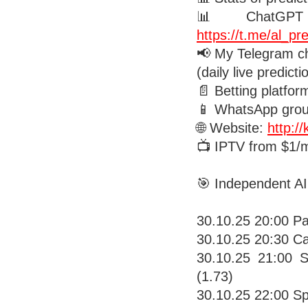
📊 ChatGPT pr
https://t.me/al_pre
📢 My Telegram c
(daily live predicti
📄 Betting platform
📱 WhatsApp gro
🌐 Website:
http:/
📺 IPTV from $1/
🎯 Independent AI
30.10.25 20:00 Pa
30.10.25 20:30 Ca
30.10.25 21:00 
(1.73)
30.10.25 22:00 S