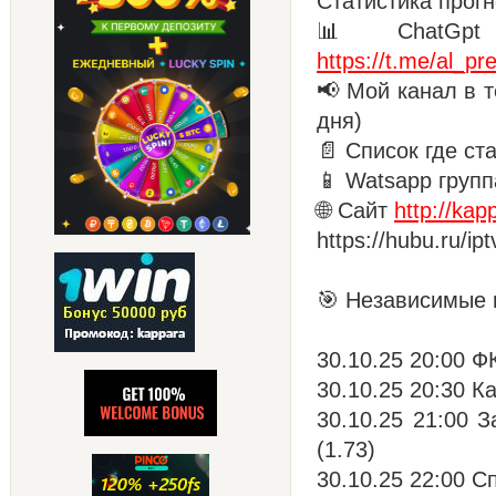
Статистика прогн
📊 ChatGpt 
https://t.me/al_pre
📢 Мой канал в т
дня)
📄 Список где ст
📱 Watsapp групп
🌐 Сайт
http://kap
https://hubu.ru/i
🎯 Независимые 
30.10.25 20:00 Ф
30.10.25 20:30 К
30.10.25 21:00 
(1.73)
30.10.25 22:00 С