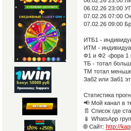
06.02.26 23:00 Л
06.02.26 23:00 У
07.02.26 07:00 О
07.02.26 09:00 Б
ИТБ1 - индивиду
ИТМ - индивиду
Ф1 и Ф2 -фора 1
ТБ - тотал боль
ТМ тотал меньш
Заб2 или Заб1 эт
Статистика прогн
📢 Мой канал в т
📄 Список где ст
📱 WhatsApp гру
🌐 Сайт:
http://ka