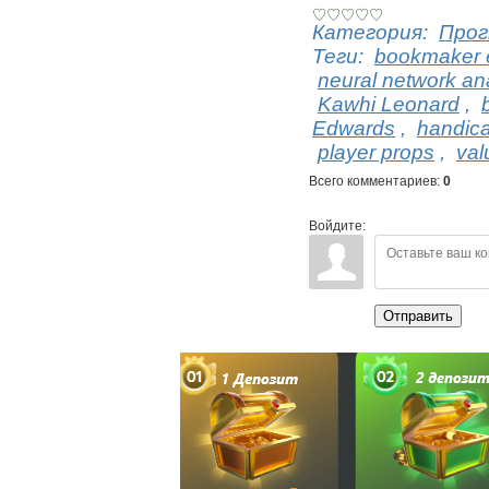
Категория
:
Прог
Теги
:
bookmaker e
neural network an
Kawhi Leonard
,
Edwards
,
handic
player props
,
val
Всего комментариев
:
0
Войдите:
Отправить