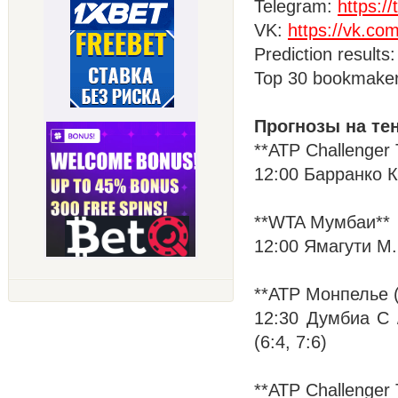
Telegram:
https:
VK:
https://vk.co
Prediction results
Top 30 bookmake
Прогнозы на те
**ATP Challenger
12:00 Барранко Ко
**WTA Мумбаи**
12:00 Ямагути М. -
**ATP Монпелье 
12:30 Думбиа С /
(6:4, 7:6)
**ATP Challenger