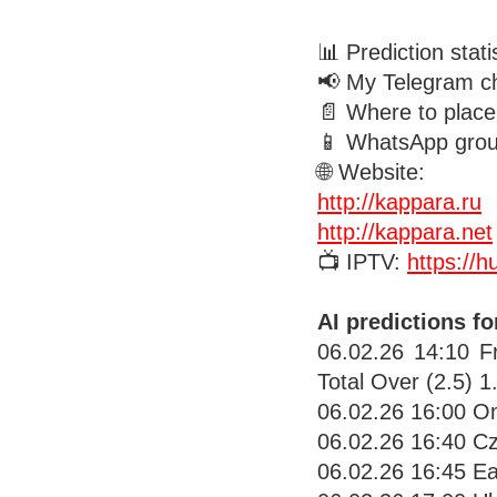
📊 Prediction stati
📢 My Telegram c
📄 Where to place
📱 WhatsApp gro
🌐 Website:
http://kappara.ru
http://kappara.net
📺 IPTV:
https://h
AI predictions f
06.02.26 14:10 
Total Over (2.5) 1
06.02.26 16:00 Om
06.02.26 16:40 C
06.02.26 16:45 Ea