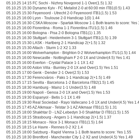
05.10.25 14:15 FC Sochi - Nizhny Novgorod 1-1 Over(1.5) 1.32
05.10.25 15:30 Dynamo Kyiv - FC Metalist 2-0 at 60:00 min ITB1(0.5) 1.43
05.10.25 15:30 Feyenoord - Utrecht 2-0 Feyenoord ITB1(1.5) 1.53
05.10.25 16:00 Lyon - Toulouse 2-0 Handicap 1(0) 1.44
05.10.25 16:30 CSKA Moscow - Spartak Moscow 1-1 Both teams to score: Yes 
05.10.25 16:00 Fiorentina - Roma 1-1 Fiorentina ITU1(1.5) 1.46
05.10.25 16:00 Bologna - Pisa 2-0 Bologna ITB1(1) 1.35
05.10.25 16:30 Stuttgart - Heidenheim 3-1 Stuttgart ITB1(1.5) 1.39
05.10.25 15:30 LASK - Hartberg 2-1 Handicap 2(+1.5) 1.32
05.10.25 15:30 Altach - Sturm 1-2 X2 1.33
05.10.25 16:00 Wolverhampton - Brighton 0-2 Wolverhampton ITU1(1.5) 1.44
05.10.25 16:00 Newcastle - Nottingham F 2-0 1X and Under(4.5) Yes 1.41
05.10.25 16:00 Everton - Crystal Palace 1-1 1X 1.42
05.10.25 16:00 Aston Villa - Burnley 2-0 1X and Over(1.5) Yes 1.51
05.10.25 17:00 Genk - Dender 2-1 Over(2.5) 1.53
05.10.25 17:30 Ferencváros - Paks 1-1 Handicap 2(+1.5) 1.49
05.10.25 17:15 Sevilla - Barcelona 1-2 Barcelona ITB2(1.5) 1.45
05.10.25 18:30 Hamburg - Mainz 1-1 Under(3.5) 1.48
05.10.25 19:00 Napoli - Genoa 2-0 1X and Over(1.5) Yes 1.53
05.10.25 19:30 Espanyol - Betis 1-1 1X 1.49
05.10.25 19:30 Real Sociedad - Rayo Vallecano 1-0 1X and Under(4.5) Yes 1.
05.10.25 17:45 AZ Alkmaar - Telstar 3-1 AZ Alkmaar ITB1(1.5) 1.31
05.10.25 18:00 Shakhtar D - LNZ-Lebedyn 3-0 Shakhtar D ITB1(1.5) 1.55
05.10.25 18:15 Strasbourg - Angers 1-1 Handicap 2(+1.5) 1.37
05.10.25 18:15 Monaco - Nice 3-1 Monaco ITB1(1.5) 1.64
05.10.25 18:15 Le Havre - Rennes 0-2 X2 1.4
05.10.25 18:00 Salzburg - Rapid Vienna 1-1 Both teams to score: Yes 1.55
05.10.25 18:30 Brentford - Manchester City 1-2 X2 and Under(4.5) Yes 1.49