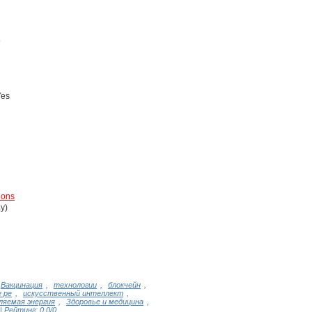
5
Yes
tions
ay)
Вакцинация
,
технологии
,
блокчейн
,
 ре
,
искусственный интеллект
,
ляемая энергия
,
Здоровье и медицина
,
|
Рейтинг
:
0.0
/
0