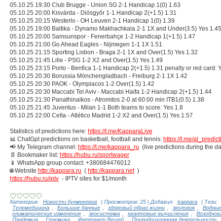
05.10.25 19:30 Club Brugge - Union SG 2-1 Handicap 1(0) 1.63
05.10.25 20:00 Kisvárda - Diósgyőr 1-1 Handicap 2(+1.5) 1.31
05.10.25 20:15 Westerlo - OH Leuven 2-1 Handicap 1(0) 1.39
05.10.25 19:00 Baltika - Dynamo Makhachkala 2-1 1X and Under(3.5) Yes 1.4
05.10.25 20:00 Samsunspor - Fenerbahçe 1-2 Handicap 1(+1.5) 1.47
05.10.25 21:00 Go Ahead Eagles - Nijmegen 1-1 1X 1.51
05.10.25 21:15 Sporting Lisbon - Braga 2-1 1X and Over(1.5) Yes 1.32
05.10.25 21:45 Lille - PSG 1-2 X2 and Over(1.5) Yes 1.49
05.10.25 23:15 Porto - Benfica 1-1 Handicap 2(+1.5) 1.31 penalty or red card: 
05.10.25 20:30 Borussia Mönchengladbach - Freiburg 2-1 1X 1.42
05.10.25 20:30 PAOK - Olympiacos 1-2 Over(1.5) 1.42
05.10.25 20:30 Maccabi Tel Aviv - Maccabi Haifa 1-2 Handicap 2(+1.5) 1.44
05.10.25 21:30 Panathinaikos - Atromitos 2-0 at 60:00 min ITB1(0.5) 1.38
05.10.25 21:45 Juventus - Milan 1-1 Both teams to score: Yes 1.8
05.10.25 22:00 Celta - Atlético Madrid 1-2 X2 and Over(1.5) Yes 1.57
Statistics of predictions here:
https://t.me/KapparaLive
📊 ChatGpt predictions on basketball, football and tennis:
https://t.me/al_predic
📢 My Telegram channel:
https://t.me/kappara_ru
(live predictions during the d
📄 Bookmaker list:
https://hubu.ru/sportwager
📱 WhatsApp group contact: +380684476012
🌐 Website
http://kappara.ru
(
http://kappara.net
)
https://hubu.ru/iptv
- IPTV sites for $1/month
Категория
:
Новости букмекеров
|
Просмотров
:
25
|
Добавил
:
kappara
|
Теги
:
Телемедицина
,
Большие данные
,
здоровый образ жизни
,
экология
,
Водные
климатические изменения
,
экосистема
,
квантовые вычисления
,
Возобнов
Пандемия
,
Геномика
,
Интернет Вещей
,
Природоохранная деятельность