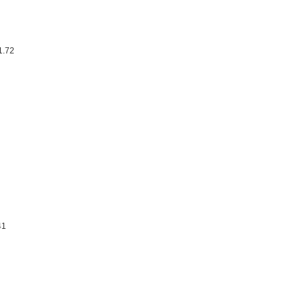
1.72
41