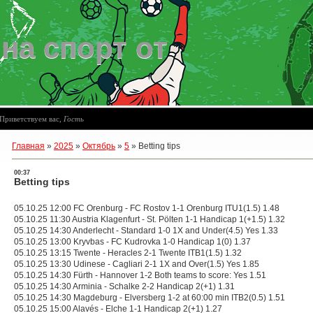
на спорт от
08
Приветствуем вас
,
Гость
Главная
»
2025
»
Октябрь
»
5
»
Betting tips
00:37
Betting tips
05.10.25 12:00 FC Orenburg - FC Rostov 1-1 Orenburg ITU1(1.5) 1.48
05.10.25 11:30 Austria Klagenfurt - St. Pölten 1-1 Handicap 1(+1.5) 1.32
05.10.25 14:30 Anderlecht - Standard 1-0 1X and Under(4.5) Yes 1.33
05.10.25 13:00 Kryvbas - FC Kudrovka 1-0 Handicap 1(0) 1.37
05.10.25 13:15 Twente - Heracles 2-1 Twente ITB1(1.5) 1.32
05.10.25 13:30 Udinese - Cagliari 2-1 1X and Over(1.5) Yes 1.85
05.10.25 14:30 Fürth - Hannover 1-2 Both teams to score: Yes 1.51
05.10.25 14:30 Arminia - Schalke 2-2 Handicap 2(+1) 1.31
05.10.25 14:30 Magdeburg - Elversberg 1-2 at 60:00 min ITB2(0.5) 1.51
05.10.25 15:00 Alavés - Elche 1-1 Handicap 2(+1) 1.27