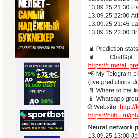
13.09.25 21:30 Ha
13.09.25 22:00 Atl
13.09.25 21:45 La
13.09.25 22:00 Br
📊 Prediction stat
📊 ChatGpt pr
https://t.me/al_pre
📢 My Telegram c
(live predictions d
📄 Where to bet li
📱 Whatsapp grou
🌐 Website:
http:/
https://hubu.ru/ipt
Neural network p
13.09.25 13:00 Je