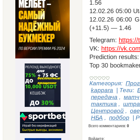
1.56
12.02.26 05:00 U
12.02.26 06:00 G
(+11.5) — 1.46
Telegram:
https:
VK:
https://vk.co
Prediction results
Top 30 bookmake
Категория
:
Прог
kappara
|
Теги
:
передача
,
матч
тактика
,
штра
Центровой
,
ов
НБА
,
подбор
|
Р
Всего комментариев
:
0
Войдите: