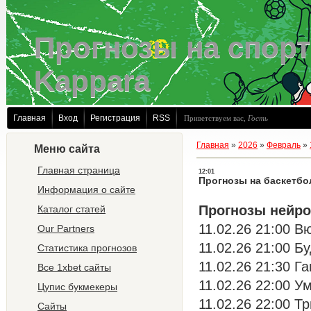
Прогнозы на спорт
Kappara
Главная
Вход
Регистрация
RSS
Приветствуем вас
,
Гость
Главная
»
2026
»
Февраль
»
Меню сайта
Главная страница
12:01
Прогнозы на баскетбо
Информация о сайте
Прогнозы нейро
Каталог статей
11.02.26 21:00 В
Our Partners
11.02.26 21:00 Бу
Статистика прогнозов
11.02.26 21:30 Г
Все 1xbet сайты
11.02.26 22:00 У
Цупис букмекеры
11.02.26 22:00 Т
Сайты