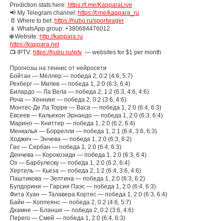
Prediction stats here:
https://t.me/KapparaLive
📢 My Telegram channel:
https://t.me/kappara_ru
📄 Where to bet:
https://hubu.ru/sportwager
📱 WhatsApp group: +380684476012
🌐 Website:
http://kappara.ru
https://kappara.net
📺 IPTV:
https://hubu.ru/iptv
— websites for $1 per month
Прогнозы на теннис от нейросети
Бойтан — Мёллер — победа 2, 0:2 (4:6, 5:7)
Рехберг — Милев — победа 1, 2:0 (6:3, 6:4)
Билардо — Ла Вела — победа 2, 1:2 (6:3, 4:6, 4:6)
Роча — Хеннинг — победа 2, 0:2 (3:6, 4:6)
Монтес-Де Ла Торре — Васа — победа 1, 2:0 (6:4, 6:3)
Евсеев — Кальехон Эрнандо — победа 1, 2:0 (6:3, 6:4)
Марино — Книттер — победа 1, 2:0 (6:2, 6:4)
Менкалья — Боррелли — победа 1, 2:1 (6:4, 3:6, 6:3)
Ходжич — Энчева — победа 1, 2:0 (6:3, 6:2)
Гао — Сербан — победа 1, 2:0 (6:4, 6:3)
Денчева — Корокозиди — победа 1, 2:0 (6:3, 6:4)
Оз — Барбулеску — победа 1, 2:0 (6:2, 6:4)
Хертель — Кьеза — победа 2, 1:2 (6:4, 3:6, 4:6)
Паштикова — Зелтина — победа 1, 2:0 (6:3, 6:2)
Булдорини — Гарсия Паэс — победа 1, 2:0 (6:4, 6:3)
Фита Хуан — Талавера Кортес — победа 1, 2:0 (6:3, 6:4)
Байи — Коппеянс — победа 2, 0:2 (4:6, 5:7)
Дхамне — Бланше — победа 2, 0:2 (3:6, 4:6)
Перего — Смей — победа 1, 2:0 (6:4, 6:3)