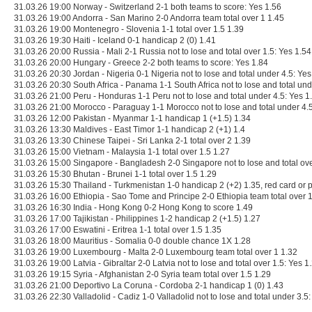
31.03.26 19:00 Norway - Switzerland 2-1 both teams to score: Yes 1.56
31.03.26 19:00 Andorra - San Marino 2-0 Andorra team total over 1 1.45
31.03.26 19:00 Montenegro - Slovenia 1-1 total over 1.5 1.39
31.03.26 19:30 Haiti - Iceland 0-1 handicap 2 (0) 1.41
31.03.26 20:00 Russia - Mali 2-1 Russia not to lose and total over 1.5: Yes 1.54
31.03.26 20:00 Hungary - Greece 2-2 both teams to score: Yes 1.84
31.03.26 20:30 Jordan - Nigeria 0-1 Nigeria not to lose and total under 4.5: Yes
31.03.26 20:30 South Africa - Panama 1-1 South Africa not to lose and total und
31.03.26 21:00 Peru - Honduras 1-1 Peru not to lose and total under 4.5: Yes 1
31.03.26 21:00 Morocco - Paraguay 1-1 Morocco not to lose and total under 4.5
31.03.26 12:00 Pakistan - Myanmar 1-1 handicap 1 (+1.5) 1.34
31.03.26 13:30 Maldives - East Timor 1-1 handicap 2 (+1) 1.4
31.03.26 13:30 Chinese Taipei - Sri Lanka 2-1 total over 2 1.39
31.03.26 15:00 Vietnam - Malaysia 1-1 total over 1.5 1.27
31.03.26 15:00 Singapore - Bangladesh 2-0 Singapore not to lose and total ove
31.03.26 15:30 Bhutan - Brunei 1-1 total over 1.5 1.29
31.03.26 15:30 Thailand - Turkmenistan 1-0 handicap 2 (+2) 1.35, red card or p
31.03.26 16:00 Ethiopia - Sao Tome and Principe 2-0 Ethiopia team total over 1
31.03.26 16:30 India - Hong Kong 0-2 Hong Kong to score 1.49
31.03.26 17:00 Tajikistan - Philippines 1-2 handicap 2 (+1.5) 1.27
31.03.26 17:00 Eswatini - Eritrea 1-1 total over 1.5 1.35
31.03.26 18:00 Mauritius - Somalia 0-0 double chance 1X 1.28
31.03.26 19:00 Luxembourg - Malta 2-0 Luxembourg team total over 1 1.32
31.03.26 19:00 Latvia - Gibraltar 2-0 Latvia not to lose and total over 1.5: Yes 1
31.03.26 19:15 Syria - Afghanistan 2-0 Syria team total over 1.5 1.29
31.03.26 21:00 Deportivo La Coruna - Cordoba 2-1 handicap 1 (0) 1.43
31.03.26 22:30 Valladolid - Cadiz 1-0 Valladolid not to lose and total under 3.5