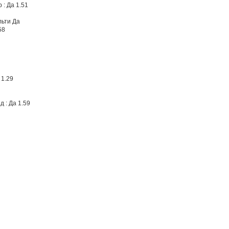
 : Да 1.51
льти Да
58
 1.29
д : Да 1.59