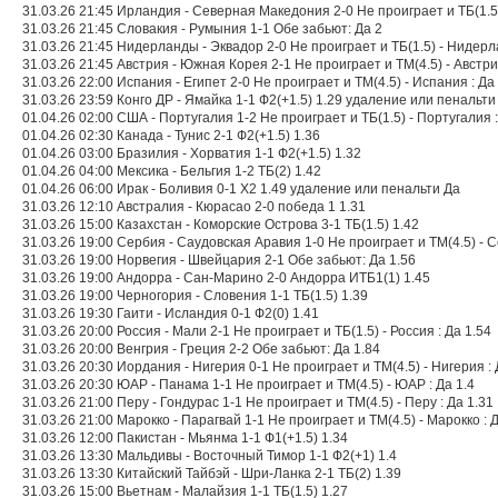
31.03.26 21:45 Ирландия - Северная Македония 2-0 Не проиграет и ТБ(1.5)
31.03.26 21:45 Словакия - Румыния 1-1 Обе забьют: Да 2
31.03.26 21:45 Нидерланды - Эквадор 2-0 Не проиграет и ТБ(1.5) - Нидерл
31.03.26 21:45 Австрия - Южная Корея 2-1 Не проиграет и ТМ(4.5) - Австрия
31.03.26 22:00 Испания - Египет 2-0 Не проиграет и ТМ(4.5) - Испания : Да
31.03.26 23:59 Конго ДР - Ямайка 1-1 Ф2(+1.5) 1.29 удаление или пенальти
01.04.26 02:00 США - Португалия 1-2 Не проиграет и ТБ(1.5) - Португалия :
01.04.26 02:30 Канада - Тунис 2-1 Ф2(+1.5) 1.36
01.04.26 03:00 Бразилия - Хорватия 1-1 Ф2(+1.5) 1.32
01.04.26 04:00 Мексика - Бельгия 1-2 ТБ(2) 1.42
01.04.26 06:00 Ирак - Боливия 0-1 X2 1.49 удаление или пенальти Да
31.03.26 12:10 Австралия - Кюрасао 2-0 победа 1 1.31
31.03.26 15:00 Казахстан - Коморские Острова 3-1 ТБ(1.5) 1.42
31.03.26 19:00 Сербия - Саудовская Аравия 1-0 Не проиграет и ТМ(4.5) - С
31.03.26 19:00 Норвегия - Швейцария 2-1 Обе забьют: Да 1.56
31.03.26 19:00 Андорра - Сан-Марино 2-0 Андорра ИТБ1(1) 1.45
31.03.26 19:00 Черногория - Словения 1-1 ТБ(1.5) 1.39
31.03.26 19:30 Гаити - Исландия 0-1 Ф2(0) 1.41
31.03.26 20:00 Россия - Мали 2-1 Не проиграет и ТБ(1.5) - Россия : Да 1.54
31.03.26 20:00 Венгрия - Греция 2-2 Обе забьют: Да 1.84
31.03.26 20:30 Иордания - Нигерия 0-1 Не проиграет и ТМ(4.5) - Нигерия : 
31.03.26 20:30 ЮАР - Панама 1-1 Не проиграет и ТМ(4.5) - ЮАР : Да 1.4
31.03.26 21:00 Перу - Гондурас 1-1 Не проиграет и ТМ(4.5) - Перу : Да 1.31
31.03.26 21:00 Марокко - Парагвай 1-1 Не проиграет и ТМ(4.5) - Марокко : 
31.03.26 12:00 Пакистан - Мьянма 1-1 Ф1(+1.5) 1.34
31.03.26 13:30 Мальдивы - Восточный Тимор 1-1 Ф2(+1) 1.4
31.03.26 13:30 Китайский Тайбэй - Шри-Ланка 2-1 ТБ(2) 1.39
31.03.26 15:00 Вьетнам - Малайзия 1-1 ТБ(1.5) 1.27