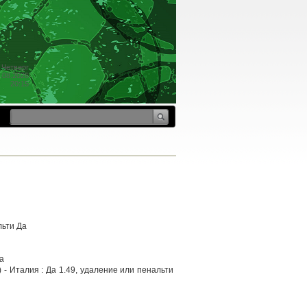
Четверг
.08.2026
20:15
льти Да
а
 - Италия : Да 1.49, удаление или пенальти