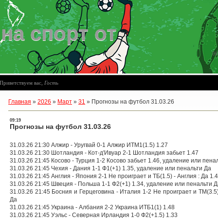
на спорт от
06
Приветствуем вас
,
Гость
Главная
»
2026
»
Март
»
31
»
Прогнозы на футбол 31.03.26
09:19
Прогнозы на футбол 31.03.26
31.03.26 21:30 Алжир - Уругвай 0-1 Алжир ИТМ1(1.5) 1.27
31.03.26 21:30 Шотландия - Кот-д'Ивуар 2-1 Шотландия забьет 1.47
31.03.26 21:45 Косово - Турция 1-2 Косово забьет 1.46, удаление или пена
31.03.26 21:45 Чехия - Дания 1-1 Ф1(+1) 1.35, удаление или пенальти Да
31.03.26 21:45 Англия - Япония 2-1 Не проиграет и ТБ(1.5) - Англия : Да 1.4
31.03.26 21:45 Швеция - Польша 1-1 Ф2(+1) 1.34, удаление или пенальти Д
31.03.26 21:45 Босния и Герцеговина - Италия 1-2 Не проиграет и ТМ(3.5)
Да
31.03.26 21:45 Украина - Албания 2-2 Украина ИТБ1(1) 1.48
31.03.26 21:45 Уэльс - Северная Ирландия 1-0 Ф2(+1.5) 1.33