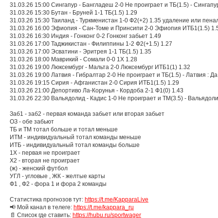
31.03.26 15:00 Сингапур - Бангладеш 2-0 Не проиграет и ТБ(1.5) - Сингапур
31.03.26 15:30 Бутан - Бруней 1-1 ТБ(1.5) 1.29
31.03.26 15:30 Таиланд - Туркменистан 1-0 Ф2(+2) 1.35 удаление или пена
31.03.26 16:00 Эфиопия - Сан-Томе и Принсипи 2-0 Эфиопия ИТБ1(1.5) 1.
31.03.26 16:30 Индия - Гонконг 0-2 Гонконг забьет 1.49
31.03.26 17:00 Таджикистан - Филиппины 1-2 Ф2(+1.5) 1.27
31.03.26 17:00 Эсватини - Эритрея 1-1 ТБ(1.5) 1.35
31.03.26 18:00 Маврикий - Сомали 0-0 1X 1.28
31.03.26 19:00 Люксембург - Мальта 2-0 Люксембург ИТБ1(1) 1.32
31.03.26 19:00 Латвия - Гибралтар 2-0 Не проиграет и ТБ(1.5) - Латвия : Да
31.03.26 19:15 Сирия - Афганистан 2-0 Сирия ИТБ1(1.5) 1.29
31.03.26 21:00 Депортиво Ла-Корунья - Кордоба 2-1 Ф1(0) 1.43
31.03.26 22:30 Вальядолид - Кадис 1-0 Не проиграет и ТМ(3.5) - Вальядоли
Заб1 - заб2 - первая команда забьет или вторая забьет
ОЗ - обе забьют
ТБ и ТМ тотал больше и тотал меньше
ИТМ - индивидуальный тотал команды меньше
ИТБ - индивидуальный тотал команды больше
1Х - первая не проиграет
Х2 - вторая не проиграет
(ж) - женский футбол
УГЛ - угловые , ЖК - желтые карты
Ф1 , Ф2 - фора 1 и фора 2 команды
Статистика прогнозов тут:
https://t.me/KapparaLive
📢 Мой канал в телеге:
https://t.me/kappara_ru
📄 Список где ставить:
https://hubu.ru/sportwager