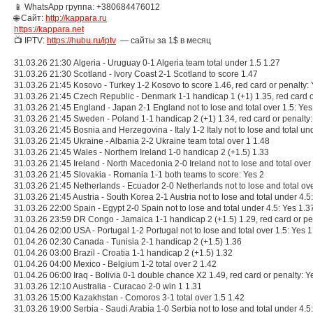
📱 WhatsApp группа: +380684476012
🌐 Сайт:
http://kappara.ru
https://kappara.net
📺 IPTV:
https://hubu.ru/iptv
— сайты за 1$ в месяц
31.03.26 21:30 Algeria - Uruguay 0-1 Algeria team total under 1.5 1.27
31.03.26 21:30 Scotland - Ivory Coast 2-1 Scotland to score 1.47
31.03.26 21:45 Kosovo - Turkey 1-2 Kosovo to score 1.46, red card or penalty:
31.03.26 21:45 Czech Republic - Denmark 1-1 handicap 1 (+1) 1.35, red card o
31.03.26 21:45 England - Japan 2-1 England not to lose and total over 1.5: Yes
31.03.26 21:45 Sweden - Poland 1-1 handicap 2 (+1) 1.34, red card or penalty:
31.03.26 21:45 Bosnia and Herzegovina - Italy 1-2 Italy not to lose and total und
31.03.26 21:45 Ukraine - Albania 2-2 Ukraine team total over 1 1.48
31.03.26 21:45 Wales - Northern Ireland 1-0 handicap 2 (+1.5) 1.33
31.03.26 21:45 Ireland - North Macedonia 2-0 Ireland not to lose and total over
31.03.26 21:45 Slovakia - Romania 1-1 both teams to score: Yes 2
31.03.26 21:45 Netherlands - Ecuador 2-0 Netherlands not to lose and total ove
31.03.26 21:45 Austria - South Korea 2-1 Austria not to lose and total under 4.5
31.03.26 22:00 Spain - Egypt 2-0 Spain not to lose and total under 4.5: Yes 1.3
31.03.26 23:59 DR Congo - Jamaica 1-1 handicap 2 (+1.5) 1.29, red card or pe
01.04.26 02:00 USA - Portugal 1-2 Portugal not to lose and total over 1.5: Yes 1
01.04.26 02:30 Canada - Tunisia 2-1 handicap 2 (+1.5) 1.36
01.04.26 03:00 Brazil - Croatia 1-1 handicap 2 (+1.5) 1.32
01.04.26 04:00 Mexico - Belgium 1-2 total over 2 1.42
01.04.26 06:00 Iraq - Bolivia 0-1 double chance X2 1.49, red card or penalty: Y
31.03.26 12:10 Australia - Curacao 2-0 win 1 1.31
31.03.26 15:00 Kazakhstan - Comoros 3-1 total over 1.5 1.42
31.03.26 19:00 Serbia - Saudi Arabia 1-0 Serbia not to lose and total under 4.5