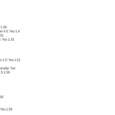
 1.38
er 4.5: Yes 1.4
.31
: Yes 1.33
r 1.5: Yes 1.51
enalty: Yes
.5 1.58
.29
: Yes 1.59