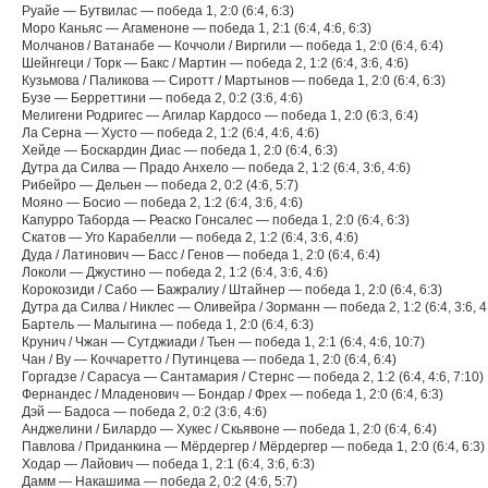
Руайе — Бутвилас — победа 1, 2:0 (6:4, 6:3)
Моро Каньяс — Агаменоне — победа 1, 2:1 (6:4, 4:6, 6:3)
Молчанов / Ватанабе — Коччоли / Виргили — победа 1, 2:0 (6:4, 6:4)
Шейнгеци / Торк — Бакс / Мартин — победа 2, 1:2 (6:4, 3:6, 4:6)
Кузьмова / Паликова — Сиротт / Мартынов — победа 1, 2:0 (6:4, 6:3)
Бузе — Берреттини — победа 2, 0:2 (3:6, 4:6)
Мелигени Родригес — Агилар Кардосо — победа 1, 2:0 (6:3, 6:4)
Ла Серна — Хусто — победа 2, 1:2 (6:4, 4:6, 4:6)
Хейде — Боскардин Диас — победа 1, 2:0 (6:4, 6:3)
Дутра да Силва — Прадо Анхело — победа 2, 1:2 (6:4, 3:6, 4:6)
Рибейро — Дельен — победа 2, 0:2 (4:6, 5:7)
Мояно — Босио — победа 2, 1:2 (6:4, 3:6, 4:6)
Капурро Таборда — Реаско Гонсалес — победа 1, 2:0 (6:4, 6:3)
Скатов — Уго Карабелли — победа 2, 1:2 (6:4, 3:6, 4:6)
Дуда / Латинович — Басс / Генов — победа 1, 2:0 (6:4, 6:4)
Локоли — Джустино — победа 2, 1:2 (6:4, 3:6, 4:6)
Корокозиди / Сабо — Бажралиу / Штайнер — победа 1, 2:0 (6:4, 6:3)
Дутра да Силва / Никлес — Оливейра / Зорманн — победа 2, 1:2 (6:4, 3:6, 4
Бартель — Малыгина — победа 1, 2:0 (6:4, 6:3)
Крунич / Чжан — Сутджиади / Тьен — победа 1, 2:1 (6:4, 4:6, 10:7)
Чан / Ву — Коччаретто / Путинцева — победа 1, 2:0 (6:4, 6:4)
Горгадзе / Сарасуа — Сантамария / Стернс — победа 2, 1:2 (6:4, 4:6, 7:10)
Фернандес / Младенович — Бондар / Фрех — победа 1, 2:0 (6:4, 6:3)
Дэй — Бадоса — победа 2, 0:2 (3:6, 4:6)
Анджелини / Билардо — Хукес / Скьявоне — победа 1, 2:0 (6:4, 6:4)
Павлова / Приданкина — Мёрдергер / Мёрдергер — победа 1, 2:0 (6:4, 6:3)
Ходар — Лайович — победа 1, 2:1 (6:4, 3:6, 6:3)
Дамм — Накашимa — победа 2, 0:2 (4:6, 5:7)