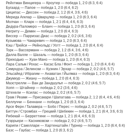
Рейхтман Винцигера — Кроутер — победа 1, 2:0 (6:3, 6:4)
Бугаард — Папое — победа 1, 2:0 (6:4, 6:2)
Циципас — Дюссен — победа 2, 1:2 (6:4, 3:6, 4:6)
Мерида Агилар — Шварцлер — победа 1, 2:0 (6:3, 6:4)
Молчан — Кларк — победа 1, 2:1 (6:4, 4:6, 6:3)
Дедура-Паломеро — Бланч — победа 1, 2:0 (6:3, 6:4)
Негриту — Демин — победа 1, 2:0 (6:4, 6:3)
Виссер — Парризас-Диас — победа 2, 0:2 (4:6, 3:6)
Кузьмова — Чакаревич — победа 1, 2:0 (6:3, 6:4)
Кэш / Трейси — Рейнольдс / Уотт — победа 1, 2:0 (6:4, 6:4)
Торк — Вассерманн — победа 2, 1:2 (6:4, 3:6, 4:6)
Далла Валле — Шазаль — победа 1, 2:0 (6:3, 6:4)
Приходько — Хуан Мано — победа 1, 2:0 (6:4, 6:3)
Лара Сальм / Рохас — Касас Бла / Фонт — победа 1, 2:0 (6:4, 6:4)
Симундза / Зелински — Куэнин / Эрхар — победа 2, 0:2 (4:6, 5:7)
Эльсайед / Ибрагим — Анаватан / Йылмаз — победа 1, 2:0 (6:3, 6:4)
Джумхур — Жиану — победа 1, 2:0 (6:4, 6:3)
Маэстрелли — Ван де Зандшульп — победа 2, 0:2 (4:6, 5:7)
Хопп — Штайнер — победа 2, 0:2 (3:6, 4:6)
Штехели — Ксилас — победа 2, 0:2 (4:6, 5:7)
Грам / Реами — Присакари / Шапатава — победа 2, 1:2 (6:4, 4:6, 4:6)
Беллуччи — Беннани — победа 1, 2:0 (6:3, 6:4)
Арсе Ферн / Талавера — Бобо / Перес — победа 2, 0:2 (4:6, 5:7)
Биттун / Стромбах — Грецкий / Шебекин — победа 1, 2:1 (6:4, 3:6, 6:3)
Рибекай — Берреттини — победа 1, 2:1 (6:4, 4:6, 6:3)
Гуэррьери — Касниковски — победа 2, 0:2 (4:6, 5:7)
Карипи / Сакеллари — Хартенштайн / Турнер — победа 1, 2:0 (6:4, 6:4)
Баэс — Гаубас — победа 1, 2:0 (6:3, 6:2)