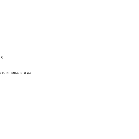
48
е или пенальти да