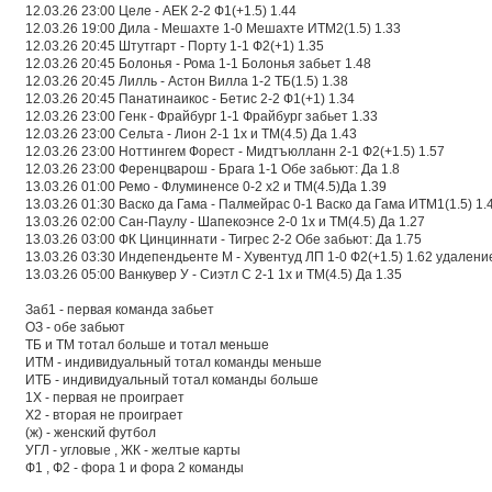
12.03.26 23:00 Целе - АЕК 2-2 Ф1(+1.5) 1.44
12.03.26 19:00 Дила - Мешахте 1-0 Мешахте ИТМ2(1.5) 1.33
12.03.26 20:45 Штутгарт - Порту 1-1 Ф2(+1) 1.35
12.03.26 20:45 Болонья - Рома 1-1 Болонья забьет 1.48
12.03.26 20:45 Лилль - Астон Вилла 1-2 ТБ(1.5) 1.38
12.03.26 20:45 Панатинаикос - Бетис 2-2 Ф1(+1) 1.34
12.03.26 23:00 Генк - Фрайбург 1-1 Фрайбург забьет 1.33
12.03.26 23:00 Сельта - Лион 2-1 1х и ТМ(4.5) Да 1.43
12.03.26 23:00 Ноттингем Форест - Мидтъюлланн 2-1 Ф2(+1.5) 1.57
12.03.26 23:00 Ференцварош - Брага 1-1 Обе забьют: Да 1.8
13.03.26 01:00 Ремо - Флуминенсе 0-2 х2 и ТМ(4.5)Да 1.39
13.03.26 01:30 Васко да Гама - Палмейрас 0-1 Васко да Гама ИТМ1(1.5) 1.
13.03.26 02:00 Сан-Паулу - Шапекоэнсе 2-0 1х и ТМ(4.5) Да 1.27
13.03.26 03:00 ФК Цинциннати - Тигрес 2-2 Обе забьют: Да 1.75
13.03.26 03:30 Индепендьенте М - Хувентуд ЛП 1-0 Ф2(+1.5) 1.62 удалени
13.03.26 05:00 Ванкувер У - Сиэтл С 2-1 1х и ТМ(4.5) Да 1.35
Заб1 - первая команда забьет
ОЗ - обе забьют
ТБ и ТМ тотал больше и тотал меньше
ИТМ - индивидуальный тотал команды меньше
ИТБ - индивидуальный тотал команды больше
1Х - первая не проиграет
Х2 - вторая не проиграет
(ж) - женский футбол
УГЛ - угловые , ЖК - желтые карты
Ф1 , Ф2 - фора 1 и фора 2 команды