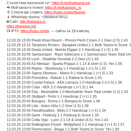
Статистика прогнозов тут:
https://t.me/KapparaLive
📢 Мой канал в телеге:
https://t.me/kappara_ru
📄 Список где ставить:
https://hubu.ru/sportwager
📱 WhatsApp группа: +380684476012
🌐 Сайт:
http://kappara.ru
https://kappara.net
📺 IPTV:
https://hubu.ru/iptv
— сайты за 1$ в месяц
12.03.26 15:00 Preah Khan Reach - Phnom Penh Crown 2-1 Over (2.5) 1.43
12.03.26 15:15 Tampines Rovers - Bangkok United 2-1 Both Teams to Score: 
12.03.26 16:30 Dewa United - Manila Digger 2-1 Handicap 2 (+2) 1.40
12.03.26 20:45 Samsunspor - Rayo Vallecano 1-1 Samsunspor Team Total Und
12.03.26 20:45 Lech - Shakhtar Donetsk 2-2 Over (2) 1.40
12.03.26 20:45 AZ Alkmaar - Sparta Prague 2-1 1X & Over (1.5): Yes 1.56
12.03.26 20:45 Rijeka - Strasbourg 1-1 Handicap 1 (+1.5) 1.33
12.03.26 23:00 Sigma Olomouc - Mainz 0-1 Handicap 1 (+1.5) 1.33
12.03.26 23:00 Fiorentina - Rakow 1-1 Rakow to Score 1.53
12.03.26 23:00 Crystal Palace - AEK Larnaca 1-0 Handicap 2 (+2.5) 1.38
12.03.26 23:00 Celje - AEK 2-2 Handicap 1 (+1.5) 1.44
12.03.26 19:00 Dila - Meshakhte 1-0 Meshakhte Team Total Under (1.5) 1.33
12.03.26 20:45 Stuttgart - Porto 1-1 Handicap 2 (+1) 1.35
12.03.26 20:45 Bologna - Roma 1-1 Bologna to Score 1.48
12.03.26 20:45 Lille - Aston Villa 1-2 Over (1.5) 1.38
12.03.26 20:45 Panathinaikos - Betis 2-2 Handicap 1 (+1) 1.34
12.03.26 23:00 Genk - Freiburg 1-1 Freiburg to Score 1.33
12.03.26 23:00 Celta Vigo - Lyon 2-1 1X & Under (4.5): Yes 1.43
12.03.26 23:00 Nottingham Forest - Midtjylland 2-1 Handicap 2 (+1.5) 1.57
12.03.26 23:00 Ferencvaros - Braga 1-1 Both Teams to Score: Yes 1.80