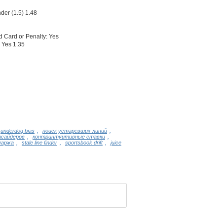
er (1.5) 1.48
 Card or Penalty: Yes
 Yes 1.35
underdog bias
,
поиск устаревших линий
,
тсайдеров
,
контринтуитивные ставки
,
маржа
,
stale line finder
,
sportsbook drift
,
juice