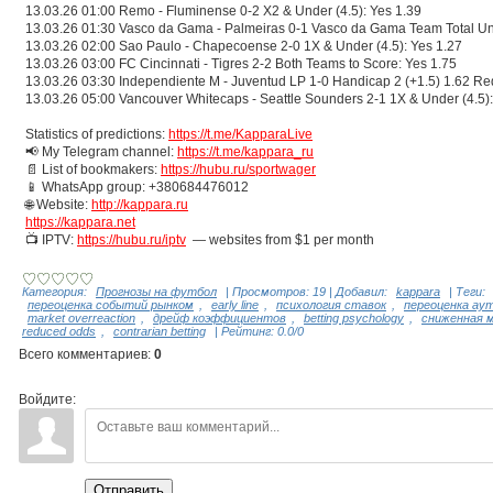
13.03.26 01:00 Remo - Fluminense 0-2 X2 & Under (4.5): Yes 1.39
13.03.26 01:30 Vasco da Gama - Palmeiras 0-1 Vasco da Gama Team Total Und
13.03.26 02:00 Sao Paulo - Chapecoense 2-0 1X & Under (4.5): Yes 1.27
13.03.26 03:00 FC Cincinnati - Tigres 2-2 Both Teams to Score: Yes 1.75
13.03.26 03:30 Independiente M - Juventud LP 1-0 Handicap 2 (+1.5) 1.62 Red
13.03.26 05:00 Vancouver Whitecaps - Seattle Sounders 2-1 1X & Under (4.5):
Statistics of predictions:
https://t.me/KapparaLive
📢 My Telegram channel:
https://t.me/kappara_ru
📄 List of bookmakers:
https://hubu.ru/sportwager
📱 WhatsApp group: +380684476012
🌐 Website:
http://kappara.ru
https://kappara.net
📺 IPTV:
https://hubu.ru/iptv
— websites from $1 per month
Категория
:
Прогнозы на футбол
|
Просмотров
:
19
|
Добавил
:
kappara
|
Теги
:
переоценка событий рынком
,
early line
,
психология ставок
,
переоценка ау
market overreaction
,
дрейф коэффициентов
,
betting psychology
,
сниженная 
reduced odds
,
contrarian betting
|
Рейтинг
:
0.0
/
0
Всего комментариев
:
0
Войдите:
Отправить