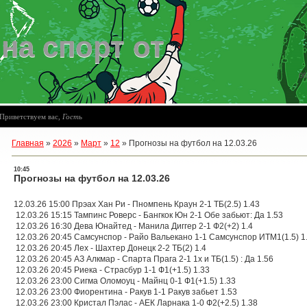
на спорт от
06
Приветствуем вас
,
Гость
Главная
»
2026
»
Март
»
12
»
Прогнозы на футбол на 12.03.26
10:45
Прогнозы на футбол на 12.03.26
12.03.26 15:00 Прэах Хан Ри - Пномпень Краун 2-1 ТБ(2.5) 1.43
12.03.26 15:15 Тампинс Роверс - Бангкок Юн 2-1 Обе забьют: Да 1.53
12.03.26 16:30 Дева Юнайтед - Манила Диггер 2-1 Ф2(+2) 1.4
12.03.26 20:45 Самсунспор - Райо Вальекано 1-1 Самсунспор ИТМ1(1.5) 1
12.03.26 20:45 Лех - Шахтер Донецк 2-2 ТБ(2) 1.4
12.03.26 20:45 АЗ Алкмар - Спарта Прага 2-1 1х и ТБ(1.5) : Да 1.56
12.03.26 20:45 Риека - Страсбур 1-1 Ф1(+1.5) 1.33
12.03.26 23:00 Сигма Оломоуц - Майнц 0-1 Ф1(+1.5) 1.33
12.03.26 23:00 Фиорентина - Ракув 1-1 Ракув забьет 1.53
12.03.26 23:00 Кристал Пэлас - АЕК Ларнака 1-0 Ф2(+2.5) 1.38