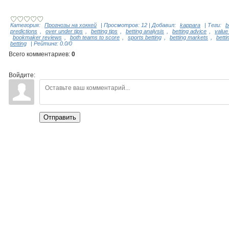
Категория
:
Прогнозы на хоккей
|
Просмотров
:
12
|
Добавил
:
kappara
|
Теги
:
b
predictions
,
over under tips
,
betting tips
,
betting analysis
,
betting advice
,
value
bookmaker reviews
,
both teams to score
,
sports betting
,
betting markets
,
betti
betting
|
Рейтинг
:
0.0
/
0
Всего комментариев
:
0
Войдите:
Отправить