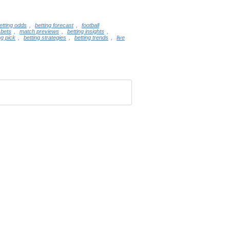
etting odds
,
betting forecast
,
football
 bets
,
match previews
,
betting insights
,
ng pick
,
betting strategies
,
betting trends
,
live