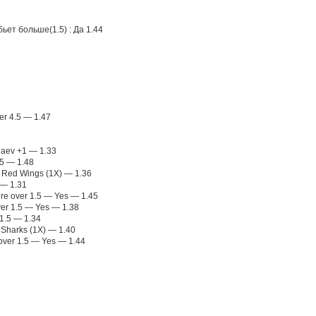
ьет больше(1.5) : Да 1.44
er 4.5 — 1.47
laev +1 — 1.33
.5 — 1.48
t Red Wings (1X) — 1.36
 — 1.31
re over 1.5 — Yes — 1.45
ver 1.5 — Yes — 1.38
+1.5 — 1.34
 Sharks (1X) — 1.40
over 1.5 — Yes — 1.44