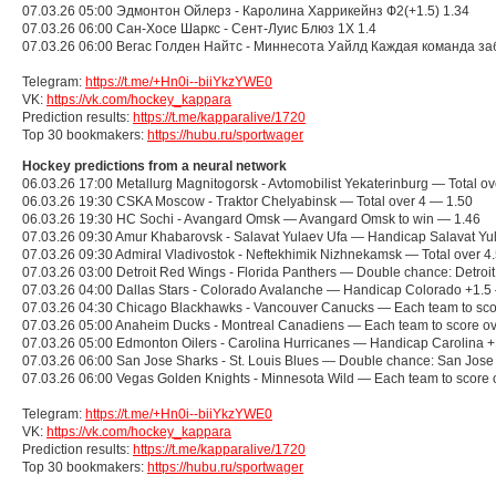
07.03.26 05:00 Эдмонтон Ойлерз - Каролина Харрикейнз Ф2(+1.5) 1.34
07.03.26 06:00 Сан-Хосе Шаркс - Сент-Луис Блюз 1X 1.4
07.03.26 06:00 Вегас Голден Найтс - Миннесота Уайлд Каждая команда заб
Telegram:
https://t.me/+Hn0i--biiYkzYWE0
VK:
https://vk.com/hockey_kappara
Prediction results:
https://t.me/kapparalive/1720
Top 30 bookmakers:
https://hubu.ru/sportwager
Hockey predictions from a neural network
06.03.26 17:00 Metallurg Magnitogorsk - Avtomobilist Yekaterinburg — Total ov
06.03.26 19:30 CSKA Moscow - Traktor Chelyabinsk — Total over 4 — 1.50
06.03.26 19:30 HC Sochi - Avangard Omsk — Avangard Omsk to win — 1.46
07.03.26 09:30 Amur Khabarovsk - Salavat Yulaev Ufa — Handicap Salavat Yu
07.03.26 09:30 Admiral Vladivostok - Neftekhimik Nizhnekamsk — Total over 4
07.03.26 03:00 Detroit Red Wings - Florida Panthers — Double chance: Detroi
07.03.26 04:00 Dallas Stars - Colorado Avalanche — Handicap Colorado +1.5
07.03.26 04:30 Chicago Blackhawks - Vancouver Canucks — Each team to sco
07.03.26 05:00 Anaheim Ducks - Montreal Canadiens — Each team to score o
07.03.26 05:00 Edmonton Oilers - Carolina Hurricanes — Handicap Carolina 
07.03.26 06:00 San Jose Sharks - St. Louis Blues — Double chance: San Jose
07.03.26 06:00 Vegas Golden Knights - Minnesota Wild — Each team to score 
Telegram:
https://t.me/+Hn0i--biiYkzYWE0
VK:
https://vk.com/hockey_kappara
Prediction results:
https://t.me/kapparalive/1720
Top 30 bookmakers:
https://hubu.ru/sportwager