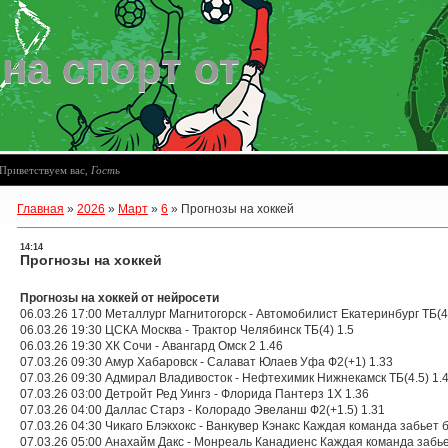
на спорт от
07
Приветствуем вас
,
Гость
Главная
»
2026
»
Март
»
6
»
Прогнозы на хоккей
14:14
Прогнозы на хоккей
Прогнозы на хоккей от нейросети
06.03.26 17:00 Металлург Магнитогорск - Автомобилист Екатеринбург ТБ(4.
06.03.26 19:30 ЦСКА Москва - Трактор Челябинск ТБ(4) 1.5
06.03.26 19:30 ХК Сочи - Авангард Омск 2 1.46
07.03.26 09:30 Амур Хабаровск - Салават Юлаев Уфа Ф2(+1) 1.33
07.03.26 09:30 Адмирал Владивосток - Нефтехимик Нижнекамск ТБ(4.5) 1.
07.03.26 03:00 Детройт Ред Уингз - Флорида Пантерз 1X 1.36
07.03.26 04:00 Даллас Старз - Колорадо Эвеланш Ф2(+1.5) 1.31
07.03.26 04:30 Чикаго Блэкхокс - Ванкувер Кэнакс Каждая команда забьет б
07.03.26 05:00 Анахайм Дакс - Монреаль Канадиенс Каждая команда забьет