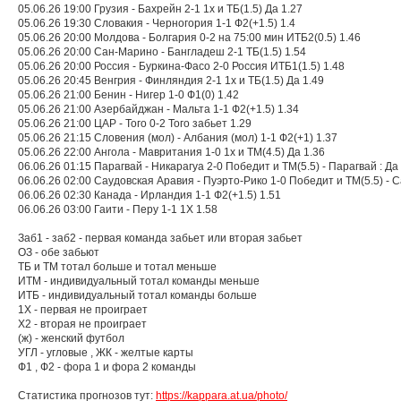
05.06.26 19:00 Грузия - Бахрейн 2-1 1х и ТБ(1.5) Да 1.27
05.06.26 19:30 Словакия - Черногория 1-1 Ф2(+1.5) 1.4
05.06.26 20:00 Молдова - Болгария 0-2 на 75:00 мин ИТБ2(0.5) 1.46
05.06.26 20:00 Сан-Марино - Бангладеш 2-1 ТБ(1.5) 1.54
05.06.26 20:00 Россия - Буркина-Фасо 2-0 Россия ИТБ1(1.5) 1.48
05.06.26 20:45 Венгрия - Финляндия 2-1 1х и ТБ(1.5) Да 1.49
05.06.26 21:00 Бенин - Нигер 1-0 Ф1(0) 1.42
05.06.26 21:00 Азербайджан - Мальта 1-1 Ф2(+1.5) 1.34
05.06.26 21:00 ЦАР - Того 0-2 Того забьет 1.29
05.06.26 21:15 Словения (мол) - Албания (мол) 1-1 Ф2(+1) 1.37
05.06.26 22:00 Ангола - Мавритания 1-0 1х и ТМ(4.5) Да 1.36
06.06.26 01:15 Парагвай - Никарагуа 2-0 Победит и ТМ(5.5) - Парагвай : Да
06.06.26 02:00 Саудовская Аравия - Пуэрто-Рико 1-0 Победит и ТМ(5.5) - С
06.06.26 02:30 Канада - Ирландия 1-1 Ф2(+1.5) 1.51
06.06.26 03:00 Гаити - Перу 1-1 1X 1.58
Заб1 - заб2 - первая команда забьет или вторая забьет
ОЗ - обе забьют
ТБ и ТМ тотал больше и тотал меньше
ИТМ - индивидуальный тотал команды меньше
ИТБ - индивидуальный тотал команды больше
1Х - первая не проиграет
Х2 - вторая не проиграет
(ж) - женский футбол
УГЛ - угловые , ЖК - желтые карты
Ф1 , Ф2 - фора 1 и фора 2 команды
Статистика прогнозов тут:
https://kappara.at.ua/photo/