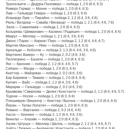
Трунгельити — Дедура-Паломеро — победа 1, 2:0 (6:4, 6:3)
Ромеро Гормас — Монне — победа 1, 2:0 (6:4, 6:3)
Лам — Гальярдо Гевара — победа 1, 2:0 (6:3, 6:4)
Искьердо Луке — Пирайно — победа 2, 1:2 (6:4, 3:6, 4:6)
Рюль / Велдхер — Сквайр / Вискандт — победа 1, 2:1 (6:4, 4:6, 7:6)
Эала — Савангкаев — победа 1, 2:0 (6:4, 6:3)
Козырева / Шиманович — Каскино / Радишич — победа 1, 2:0 (6:4, 6:4)
Микрут — Мёллер — победа 1, 2:1 (6:4, 3:6, 6:4)
Джонс / Парис — Кирков / Пирс — победа 2, 1:2 (6:4, 4:6, 6:7)
Мартин Мансано — Реко — победа 1, 2:0 (6:4, 6:3)
Арнальди — Коболли — победа 2, 1:3 (6:4, 4:6, 3:6, 4:6)
Мартинес Вакеро — Ку — победа 2, 0:2 (4:6, 3:6)
Пеллегрино — Базиле — победа 1, 2:0 (6:4, 6:3)
Янг — Кризник — победа 2, 1:2 (6:4, 4:6, 5:7)
Сибано — Маэда — победа 1, 2:0 (6:3, 6:4)
Книттер — Майхржак — победа 2, 0:2 (4:6, 3:6)
Бар Бирюков — Тюкаев — победа 1, 2:0 (6:4, 6:4)
Купчич — Вайс — победа 2, 1:2 (6:4, 3:6, 4:6)
Мирарки — Гальярдо — победа 2, 0:2 (4:6, 3:6)
Крымкова / Смирнова — Дилек / Константи — победа 2, 1:2 (6:4, 4:6, 5:7)
Тодони — Носеи — победа 1, 2:0 (6:3, 6:4)
Плешивцев / Вишенчу — Книттер / Выгона — победа 1, 2:0 (6:4, 6:4)
Йеран — Талан Лопатич — победа 1, 2:0 (6:4, 6:3)
Романо — Виртанен — победа 2, 0:2 (4:6, 4:6)
Хасси — Хеннинг — победа 2, 1:2 (6:4, 4:6, 3:6)
Венельт — Алазме — победа 1, 2:0 (6:4, 6:3)
Халяк / Штраух — Мюллер / Шелль — победа 2, 1:2 (6:4, 4:6, 6:7)
Хайта / Туркану — Андрееску / Константи — победа 1, 2:0 (6:4, 6:4)