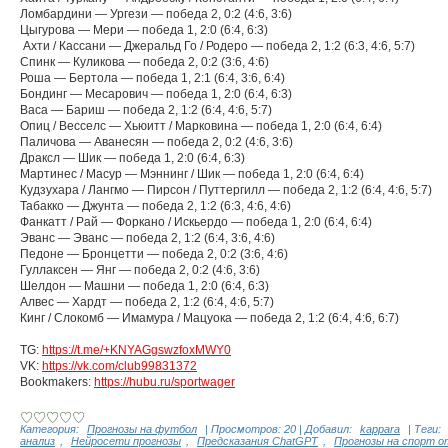
Ломбардини — Ургези — победа 2, 0:2 (4:6, 3:6)
Цыгурова — Мери — победа 1, 2:0 (6:4, 6:3)
Ахти / Кассани — Джеральд Го / Родеро — победа 2, 1:2 (6:3, 4:6, 5:7)
Спинк — Куликова — победа 2, 0:2 (3:6, 4:6)
Роша — Бертола — победа 1, 2:1 (6:4, 3:6, 6:4)
Бондинг — Месарович — победа 1, 2:0 (6:4, 6:3)
Васа — Бариш — победа 2, 1:2 (6:4, 4:6, 5:7)
Опиц / Весселс — Хьюитт / Марковина — победа 1, 2:0 (6:4, 6:4)
Паличова — Аванесян — победа 2, 0:2 (4:6, 3:6)
Драксл — Шик — победа 1, 2:0 (6:4, 6:3)
Мартинес / Масур — Мэннинг / Шик — победа 1, 2:0 (6:4, 6:4)
Кудзухара / Лангмо — Пирсон / Путтергилл — победа 2, 1:2 (6:4, 4:6, 5:7)
Табакко — Джунта — победа 2, 1:2 (6:3, 4:6, 4:6)
Фанкатт / Рай — Форкано / Искьердо — победа 1, 2:0 (6:4, 6:4)
Эванс — Эванс — победа 2, 1:2 (6:4, 3:6, 4:6)
Педоне — Бронцетти — победа 2, 0:2 (3:6, 4:6)
Гуллаксен — Янг — победа 2, 0:2 (4:6, 3:6)
Шелдон — Машни — победа 1, 2:0 (6:4, 6:3)
Алвес — Хардт — победа 2, 1:2 (6:4, 4:6, 5:7)
Кинг / Слокомб — Имамура / Мацуока — победа 2, 1:2 (6:4, 4:6, 6:7)
TG:
https://t.me/+KNYAGgswzfoxMWY0
VK:
https://vk.com/club99831372
Bookmakers:
https://hubu.ru/sportwager
Категория
:
Прогнозы на футбол
|
Просмотров
:
20
|
Добавил
:
kappara
|
Теги
:
анализ
,
Нейросети прогнозы
,
Предсказания ChatGPT
,
Прогнозы на спорт о