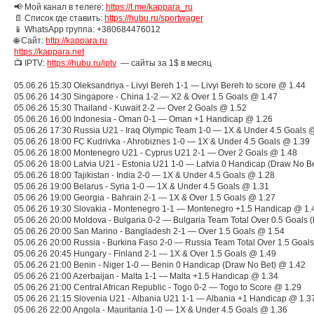
📢 Мой канал в телеге:
https://t.me/kappara_ru
📄 Список где ставить:
https://hubu.ru/sportwager
📱 WhatsApp группа: +380684476012
🌐 Сайт:
http://kappara.ru
https://kappara.net
📺 IPTV:
https://hubu.ru/iptv
— сайты за 1$ в месяц
05.06.26 15:30 Oleksandriya - Livyi Bereh 1-1 — Livyi Bereh to score @ 1.44
05.06.26 14:30 Singapore - China 1-2 — X2 & Over 1.5 Goals @ 1.47
05.06.26 15:30 Thailand - Kuwait 2-2 — Over 2 Goals @ 1.52
05.06.26 16:00 Indonesia - Oman 0-1 — Oman +1 Handicap @ 1.26
05.06.26 17:30 Russia U21 - Iraq Olympic Team 1-0 — 1X & Under 4.5 Goals 
05.06.26 18:00 FC Kudrivka - Ahrobiznes 1-0 — 1X & Under 4.5 Goals @ 1.39
05.06.26 18:00 Montenegro U21 - Cyprus U21 2-1 — Over 2 Goals @ 1.48
05.06.26 18:00 Latvia U21 - Estonia U21 1-0 — Latvia 0 Handicap (Draw No B
05.06.26 18:00 Tajikistan - India 2-0 — 1X & Under 4.5 Goals @ 1.28
05.06.26 19:00 Belarus - Syria 1-0 — 1X & Under 4.5 Goals @ 1.31
05.06.26 19:00 Georgia - Bahrain 2-1 — 1X & Over 1.5 Goals @ 1.27
05.06.26 19:30 Slovakia - Montenegro 1-1 — Montenegro +1.5 Handicap @ 1.
05.06.26 20:00 Moldova - Bulgaria 0-2 — Bulgaria Team Total Over 0.5 Goals 
05.06.26 20:00 San Marino - Bangladesh 2-1 — Over 1.5 Goals @ 1.54
05.06.26 20:00 Russia - Burkina Faso 2-0 — Russia Team Total Over 1.5 Goal
05.06.26 20:45 Hungary - Finland 2-1 — 1X & Over 1.5 Goals @ 1.49
05.06.26 21:00 Benin - Niger 1-0 — Benin 0 Handicap (Draw No Bet) @ 1.42
05.06.26 21:00 Azerbaijan - Malta 1-1 — Malta +1.5 Handicap @ 1.34
05.06.26 21:00 Central African Republic - Togo 0-2 — Togo to Score @ 1.29
05.06.26 21:15 Slovenia U21 - Albania U21 1-1 — Albania +1 Handicap @ 1.3
05.06.26 22:00 Angola - Mauritania 1-0 — 1X & Under 4.5 Goals @ 1.36