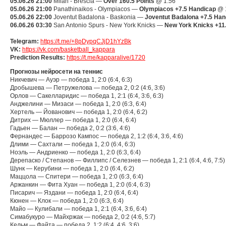
05.06.26 21:00
Milan - Brescia —
Over 160.5 Points
@ 1.56
05.06.26 21:00
Panathinaikos - Olympiacos —
Olympiacos +7.5 Handicap
@ 
05.06.26 22:00
Joventut Badalona - Baskonia —
Joventut Badalona +7.5 Han
06.06.26 03:30
San Antonio Spurs - New York Knicks —
New York Knicks +11
Telegram:
https://t.me/+8pDypqCJjD1hYzBk
VK:
https://vk.com/basketball_kappara
Prediction Results:
https://t.me/kapparalive/1720
Прогнозы нейросети на теннис
Никчевич — Ауэр — победа 1, 2:0 (6:4, 6:3)
Дробышева — Петружелова — победа 2, 0:2 (4:6, 3:6)
Орлов — Сакелларидис — победа 1, 2:1 (6:4, 3:6, 6:3)
Анджелини — Мизаси — победа 1, 2:0 (6:3, 6:4)
Хертель — Йованович — победа 1, 2:0 (6:4, 6:2)
Дитрих — Мюллер — победа 1, 2:0 (6:4, 6:4)
Гадьен — Балан — победа 2, 0:2 (3:6, 4:6)
Фернандес — Баррозо Кампос — победа 2, 1:2 (6:4, 3:6, 4:6)
Длими — Сахтали — победа 1, 2:0 (6:4, 6:3)
Ноэль — Андриенко — победа 1, 2:0 (6:3, 6:4)
Дерепаско / Степанов — Филлипс / Селезнев — победа 1, 2:1 (6:4, 4:6, 7:5)
Шунк — Керубини — победа 1, 2:0 (6:4, 6:2)
Маццола — Спитери — победа 1, 2:0 (6:3, 6:4)
Аржанкин — Фита Хуан — победа 1, 2:0 (6:4, 6:3)
Писарич — Яздани — победа 1, 2:0 (6:4, 6:4)
Кюнен — Клок — победа 1, 2:0 (6:3, 6:4)
Майо — Кулибали — победа 1, 2:1 (6:4, 3:6, 6:4)
Симабукуро — Майхржак — победа 2, 0:2 (4:6, 5:7)
Кельм — Файта — победа 2, 1:2 (6:4, 4:6, 3:6)