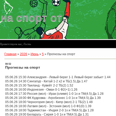
на спорт от
07
Приветствуем вас
,
Гость
Главная
»
2026
»
Июнь
»
5
»
Прогнозы на спорт
08:52
Прогнозы на спорт
05.06.26 15:30 Александрия - Левый берег 1-1 Левый берег забьет 1.44
05.06.26 14:30 Сингапур - Китай 1-2 х2 и ТБ(1.5) Да 1.47
05.06.26 15:30 Таиланд - Кувейт 2-2 ТБ(2) 1.52
05.06.26 16:00 Индонезия - Оман 0-1 Ф2(+1) 1.26
05.06.26 17:30 Россия (мол) - Ирак (олимп) 1-0 1х и ТМ(4.5) Да 1.28
05.06.26 18:00 ФК Кудровка - Агробизнес 1-0 1х и ТМ(4.5) Да 1.39
05.06.26 18:00 Черногория (мол) - Кипр (мол) 2-1 ТБ(2) 1.48
05.06.26 18:00 Латвия (мол) - Эстония (мол) 1-0 Ф1(0) 1.39
05.06.26 18:00 Таджикистан - Индия 2-0 1х и ТМ(4.5) Да 1.28
05.06.26 19:00 Беларусь - Сирия 1-0 1х и ТМ(4.5) Да 1.31