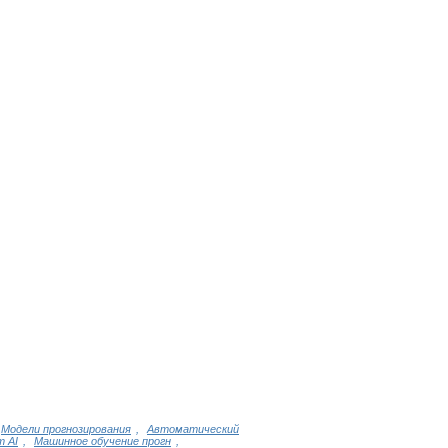
Модели прогнозирования
,
Автоматический
т AI
,
Машинное обучение прогн
,