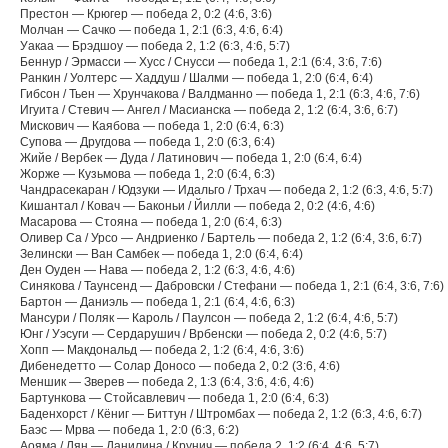
Престон — Крюгер — победа 2, 0:2 (4:6, 3:6)
Молчан — Сачко — победа 1, 2:1 (6:3, 4:6, 6:4)
Уакаа — Брэдшоу — победа 2, 1:2 (6:3, 4:6, 5:7)
Беннур / Эрмасси — Хусс / Снусси — победа 1, 2:1 (6:4, 3:6, 7:6)
Ранкин / Уолтерс — Хаддуш / Шалми — победа 1, 2:0 (6:4, 6:4)
Гибсон / Тьен — Хрунчакова / Валдманно — победа 1, 2:1 (6:3, 4:6, 7:6)
Игуита / Стевич — Ангел / Масианска — победа 2, 1:2 (6:4, 3:6, 6:7)
Мискович — Каябова — победа 1, 2:0 (6:4, 6:3)
Супова — Другдова — победа 1, 2:0 (6:3, 6:4)
Жийе / Вербек — Дуда / Латинович — победа 1, 2:0 (6:4, 6:4)
Жорже — Кузьмова — победа 1, 2:0 (6:4, 6:3)
Чандрасекаран / Юдзуки — Идальго / Трхач — победа 2, 1:2 (6:3, 4:6, 5:7)
Кишантал / Ковач — Баконьи / Йилли — победа 2, 0:2 (4:6, 4:6)
Масарова — Стояна — победа 1, 2:0 (6:4, 6:3)
Оливер Са / Урсо — Андриенко / Бартель — победа 2, 1:2 (6:4, 3:6, 6:7)
Зелински — Ван Самбек — победа 1, 2:0 (6:4, 6:4)
Ден Оуден — Нава — победа 2, 1:2 (6:3, 4:6, 4:6)
Синякова / Таунсенд — Дабровски / Стефани — победа 1, 2:1 (6:4, 3:6, 7:6)
Бартон — Даниэль — победа 1, 2:1 (6:4, 4:6, 6:3)
Мансури / Поляк — Кароль / Паулсон — победа 2, 1:2 (6:4, 4:6, 5:7)
Юнг / Уэсуги — Сердарушич / Врбенски — победа 2, 0:2 (4:6, 5:7)
Хопп — Макдональд — победа 2, 1:2 (6:4, 4:6, 3:6)
Дибенедетто — Солар Доносо — победа 2, 0:2 (3:6, 4:6)
Меншик — Зверев — победа 2, 1:3 (6:4, 3:6, 4:6, 4:6)
Бартункова — Стойсавлевич — победа 1, 2:0 (6:4, 6:3)
Баденхорст / Кёниг — Биттун / Штромбах — победа 2, 1:2 (6:3, 4:6, 6:7)
Баэс — Мрва — победа 1, 2:0 (6:3, 6:2)
Аояма / Лян — Данилина / Крунич — победа 2, 1:2 (6:4, 4:6, 5:7)