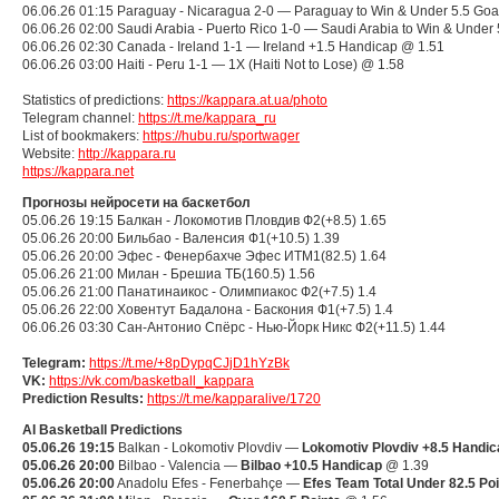
06.06.26 01:15 Paraguay - Nicaragua 2-0 — Paraguay to Win & Under 5.5 Goa
06.06.26 02:00 Saudi Arabia - Puerto Rico 1-0 — Saudi Arabia to Win & Under
06.06.26 02:30 Canada - Ireland 1-1 — Ireland +1.5 Handicap @ 1.51
06.06.26 03:00 Haiti - Peru 1-1 — 1X (Haiti Not to Lose) @ 1.58
Statistics of predictions:
https://
kappara.at.ua/photo
Telegram channel:
https://t.me/kappara_ru
List of bookmakers:
https://
hubu.ru/sportwager
Website:
http://kappara.ru
https://kappara.net
Прогнозы нейросети на баскетбол
05.06.26 19:15 Балкан - Локомотив Пловдив Ф2(+8.5) 1.65
05.06.26 20:00 Бильбао - Валенсия Ф1(+10.5) 1.39
05.06.26 20:00 Эфес - Фенербахче Эфес ИТМ1(82.5) 1.64
05.06.26 21:00 Милан - Брешиа ТБ(160.5) 1.56
05.06.26 21:00 Панатинаикос - Олимпиакос Ф2(+7.5) 1.4
05.06.26 22:00 Ховентут Бадалона - Баскония Ф1(+7.5) 1.4
06.06.26 03:30 Сан-Антонио Спёрс - Нью-Йорк Никс Ф2(+11.5) 1.44
Telegram:
https://t.me/+8pDypqCJjD1hYzBk
VK:
https://vk.com/basketball_kappara
Prediction Results:
https://t.me/kapparalive/1720
AI Basketball Predictions
05.06.26 19:15
Balkan - Lokomotiv Plovdiv —
Lokomotiv Plovdiv +8.5 Handic
05.06.26 20:00
Bilbao - Valencia —
Bilbao +10.5 Handicap
@ 1.39
05.06.26 20:00
Anadolu Efes - Fenerbahçe —
Efes Team Total Under 82.5 Po