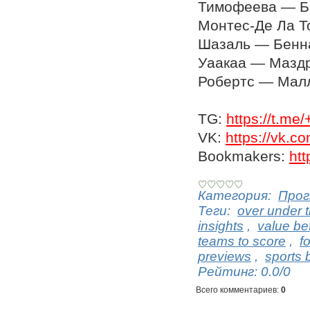
Тимофеева — Бан
Монтес-Де Ла То
Шазаль — Беннан
Уаакаа — Маздра
Робертс — Малла
TG:
https://t.
VK:
https://vk.
Bookmakers:
htt
Категория
:
Прог
Теги
:
over under t
insights
,
value be
teams to score
,
f
previews
,
sports 
Рейтинг
:
0.0
/
0
Всего комментариев
:
0