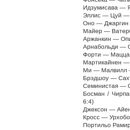
Идзумисава — Ям
Эллис — Цуй — п
Оно — Джаргин —
Майер — Ватербо
Аржанкин — Опиц
Арнабольди — Ор
Форти — Мацца —
Мартикайнен — Д
Ми — Малвилл — 
Брэдшоу — Сахта
Семинистая — Ос
Босман / Чирпа
6:4)
Джексон — Айенг
Кросс — Урхобо 
Портильо Рамире