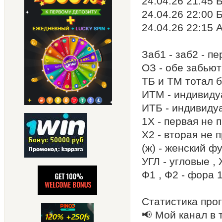
24.04.26 21:45 
24.04.26 22:00 
24.04.26 22:15 
Заб1 - заб2 - п
ОЗ - обе забьют
ТБ и ТМ тотал 
ИТМ - индивиду
ИТБ - индивиду
1Х - первая не 
Х2 - вторая не 
(ж) - женский ф
УГЛ - угловые ,
Ф1 , Ф2 - фора 
Статистика прог
📢 Мой канал в 