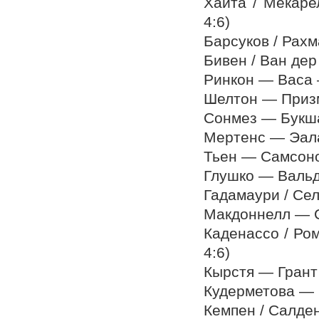
Хаита / Мекаре
4:6)
Барсуков / Рахм
Бивен / Ван дер
Ринкон — Васа —
Шелтон — Призми
Сонмез — Букша 
Мертенс — Эала 
Тьен — Самсонов
Глушко — Вальдм
Гадамаури / Сел
Макдоннелл — Са
Каденассо / Ром
4:6)
Кырстя — Грант 
Кудерметова — Б
Кемпен / Салден