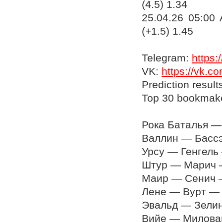
(4.5) 1.34
25.04.26 05:00
(+1.5) 1.45
Telegram:
https:
VK:
https://vk.
Prediction result
Top 30 bookmak
Рока Баталья — 
Валлин — Бассэм
Урсу — Генгель —
Штур — Марич — 
Маир — Сенич — 
Лене — Вурт — п
Эвальд — Зелинс
Вийе — Миловано