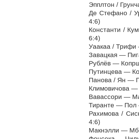
Эпплтон / Грунч
Де Стефано / У
4:6)
Константи / Ку
6:4)
Уаакаа / Трифи —
Завацкая — Пигат
Рублёв — Копрши
Путинцева — Кос
Панова / Ян — П
Климовичова — Ю
Вавассори — Мар
Тиранте — Пол —
Рахимова / Сис
4:6)
Макнэлли — Мбок
Фонсека — Чилич