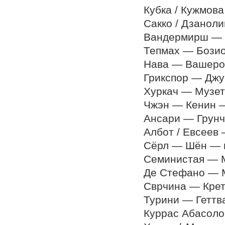
Кубка / Кужмова
Сакко / Дзаноли
Вандермирш — Ра
Тепмах — Бозио 
Нава — Вашеро —
Грикспор — Джум
Хуркач — Музетти
Чжэн — Кенин — 
Ансари — Грунча
Албот / Евсеев —
Сёрл — Шён — по
Семинистая — Мо
Де Стефано — Ма
Сврчина — Крету
Турини — Геттва
Куррас Абасоло 