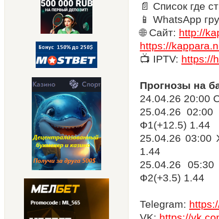
📄 Список где с
📱 WhatsApp гр
🌐 Сайт:
http://k
https://kappara.n
📺 IPTV:
https://
Прогнозы на б
24.04.26 20:00 
25.04.26 02:00
Ф1(+12.5) 1.44
25.04.26 03:00
1.44
25.04.26 05:3
Ф2(+3.5) 1.44
Telegram:
https
VK:
https://vk.c