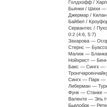
Голдхофф / Харпе
Бьянки / Шихи — 
Джермар / Килан 
Байбел / Кроуфор
Сервантес / Пух
0:2 (4:6, 5:7)
Захарова — Осори
Стернс — Буассон
Малиж — Бланкано
Нойхрист — Бенна
Бакс — Сингх — п
Тронгчароенчайку
Сингх — Парк — п
Либерман — Турне
Функ — Станке — 
Валенте — Эль На
Бьелобрк — Ретель