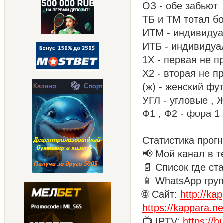
ОЗ - обе забьют
ТБ и ТМ тотал б
ИТМ - индивиду
ИТБ - индивидуа
1Х - первая не п
Х2 - вторая не п
(ж) - женский фу
УГЛ - угловые , 
Ф1 , Ф2 - фора 1
Статистика прогн
📢 Мой канал в т
📄 Список где ст
📱 WhatsApp гру
🌐 Сайт:
http://ka
https://kappara.ne
📺 IPTV:
https://h