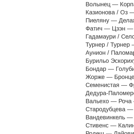
Волынец — Корпач
Казионова / Оз —
Пиеляну — Делаж 
Фатич — Цзэн — по
Гадамаури / Селс
Турнер / Турнер 
Аунион / Палома
Бурильо Эскорих
Бондар — Голуби
Жорже — Бронцет
Семенистая — Фр
Дедура-Паломеро
Вальехо — Роча 
Стародубцева — 
Вандевинкель — 
Стивенс — Калин
Родеш — Лайович