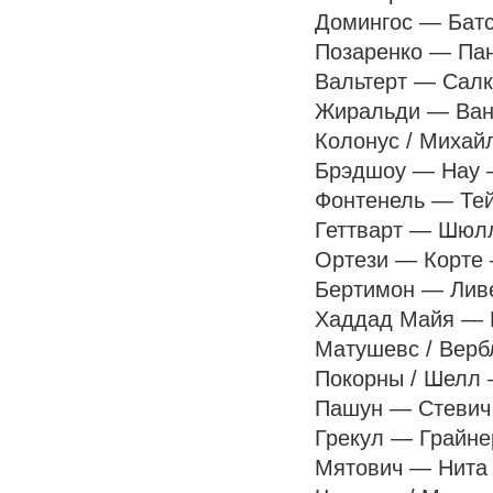
Домингос — Батса
Позаренко — Пант
Вальтерт — Салко
Жиральди — Ван Х
Колонус / Михайл
Брэдшоу — Нау — 
Фонтенель — Тейш
Геттварт — Шюлле
Ортези — Корте — 
Бертимон — Ливе 
Хаддад Майя — Бо
Матушевс / Вербл
Покорны / Шелл —
Пашун — Стевич —
Грекул — Грайнер
Мятович — Нита —