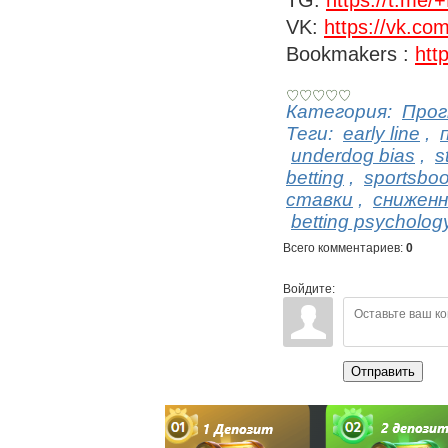
TG:
https://t.m
VK:
https://vk.co
Bookmakers :
htt
Категория
:
Прог
Теги
:
early line
,
underdog bias
,
s
betting
,
sportsbook
ставки
,
сниженн
betting psycholog
Всего комментариев
:
0
Войдите:
Отправить