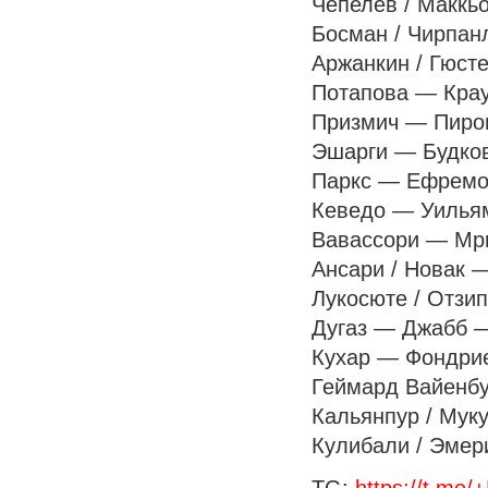
Чепелев / Маккьо
Босман / Чирпанл
Аржанкин / Гюстен
Потапова — Краус
Призмич — Пирош 
Эшарги — Будков 
Паркс — Ефремова
Кеведо — Уильямс
Вавассори — Мрва
Ансари / Новак —
Лукосюте / Отзип
Дугаз — Джабб — 
Кухар — Фондриес
Геймард Вайенбур
Кальянпур / Муку
Кулибали / Эмери