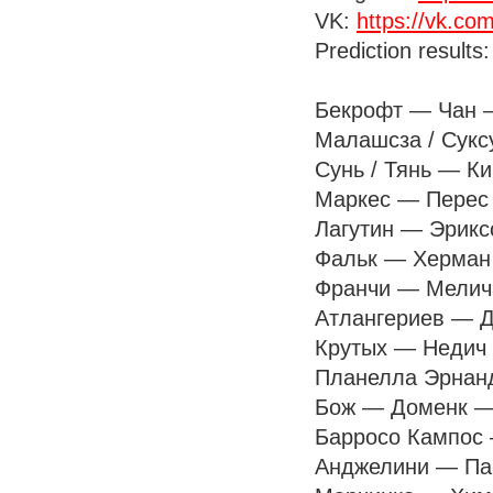
VK:
https://vk.co
Prediction results
Бекрофт — Чан — 
Малашсза / Суксу
Сунь / Тянь — Ким
Маркес — Перес М
Лагутин — Эриксс
Фальк — Херман —
Франчи — Меличар
Атлангериев — Ду
Крутых — Недич —
Планелла Эрнанде
Бож — Доменк — п
Барросо Кампос —
Анджелини — Пари