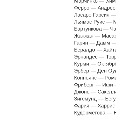
Марчинко — Химен
Ферро — Андрееск
Ласаро Гарсия — 
Льямас Руис — Мё
Бартункова — Чар
Жанжан — Масаров
Гарин — Дамм — п
Бералдо — Хайта 
Эрнандес — Торре
Курми — Октябрёв
Эрбер — Ден Оуде
Коппеянс — Роман
Фриберг — Ифи — 
Джонс — Сакеллар
Зигемунд — Бегу —
Фария — Харрис —
Кудерметова — На