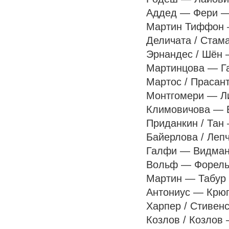
Аддед — Фери — п
Мартин Тиффон — 
Деличата / Стама
Эрнандес / Шён —
Мартинцова — Гас
Мартос / Прасант
Монтгомери — Лин
Климовичова — Во
Приданкин / Тан 
Байерлова / Лепч
Галфи — Видманов
Вольф — Форель —
Мартин — Табур —
Антониус — Крюге
Харпер / Стивенс
Козлов / Козлов 