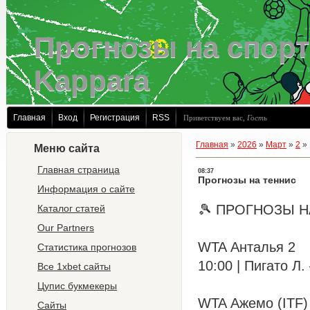
Прогнозы на спорт
Kappara
Главная
Вход
Регистрация
RSS
Приветствуем вас
,
Гость
Главная
»
2026
»
Март
»
2
»
Меню сайта
Главная страница
08:37
Прогнозы на теннис
Информация о сайте
🎾 ПРОГНОЗЫ НА
Каталог статей
Our Partners
WTA Анталья 2
Статистика прогнозов
10:00 | Пигато Л.
Все 1xbet сайты
Цупис букмекеры
WTA Ажемо (ITF)
Сайты