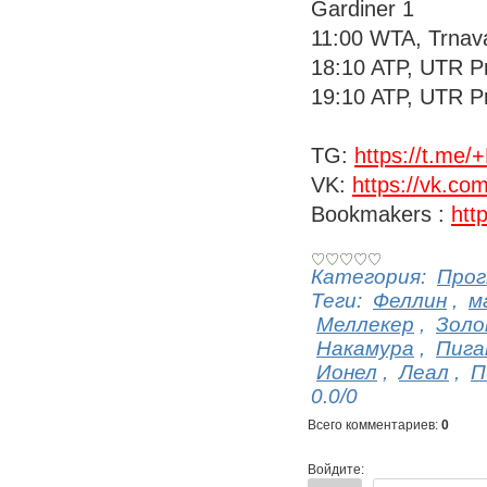
Gardiner 1
11:00 WTA, Trnava
18:10 ATP, UTR Pr
19:10 ATP, UTR Pr
TG:
https://t.m
VK:
https://vk.co
Bookmakers :
htt
Категория
:
Прог
Теги
:
Феллин
,
м
Меллекер
,
Золо
Накамура
,
Пиг
Ионел
,
Леал
,
П
0.0
/
0
Всего комментариев
:
0
Войдите: