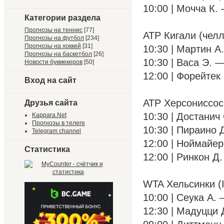
10:00 | Мочча К. 
Категории раздела
Прогнозы на теннис
[77]
ATP Кигали (чел
Прогнозы на футбол
[234]
Прогнозы на хоккей
[31]
10:30 | Мартин А.
Прогнозы на баскетбол
[26]
10:30 | Васа Э. —
Новости букмекеров
[50]
12:00 | Форейтек 
Вход на сайт
ATP Херсониссос
Друзья сайта
10:30 | Достанич 
Kappara.Net
Прогнозы в телеге
10:30 | Пираино Д
Telegram channel
12:00 | Ноймайер 
Статистика
12:00 | Ринкон Д.
WTA Хельсинки (
10:00 | Сеука А. 
12:30 | Мадуцци Д