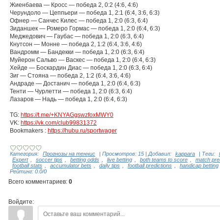
Жиенбаева — Кросс — победа 2, 0:2 (4:6, 4:6)
Черундоло — Цеппьери — победа 1, 2:1 (6:4, 3:6, 6:3)
Офнер — Санчес Килес — победа 1, 2:0 (6:3, 6:4)
Зиданшек — Ромеро Гормас — победа 1, 2:0 (6:4, 6:3)
Меджедович — Гаубас — победа 1, 2:0 (6:3, 6:4)
Кнутсон — Монне — победа 2, 1:2 (6:4, 3:6, 4:6)
Вандромм — Бандекки — победа 1, 2:0 (6:3, 6:4)
Муйерон Сальво — Васкес — победа 1, 2:0 (6:4, 6:3)
Хейде — Боскардин Диас — победа 1, 2:0 (6:3, 6:4)
Зиг — Стояна — победа 2, 1:2 (6:4, 3:6, 4:6)
Андраде — Достанич — победа 1, 2:0 (6:4, 6:3)
Тенти — Чурлетти — победа 1, 2:0 (6:3, 6:4)
Лазаров — Надь — победа 1, 2:0 (6:4, 6:3)
TG:
https://t.me/+KNYAGgswzfoxMWY0
VK:
https://vk.com/club99831372
Bookmakers :
https://hubu.ru/sportwager
Категория
:
Прогнозы на теннис
|
Просмотров
:
15
|
Добавил
:
kappara
|
Теги
:
Expert
,
soccer tips
,
betting odds
,
live betting
,
both teams to score
,
match pre
football stats
,
accumulator bets
,
daily tips
,
football predictions
,
handicap betting
Рейтинг
:
0.0
/
0
Всего комментариев
:
0
Войдите: