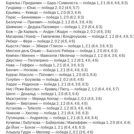
Бурильо / Приданкин — Бара / Семениста — победа 1, 2:1 (6:4, 4:6, 6:3)
Гундакер — Юхас — победа 2, 0:2 (4:6, 5:7)
Ерьявец — Кеведо — победа 1, 2:0 (6:3, 6:4)
Паркс — Беннеманн — победа 1, 2:0 (6:2, 6:3)
Беллуччи — Призмич — победа 2, 1:2 (6:4, 3:6, 4:6)
Шевченко — Дедура-Паломеро — победа 1, 2:0 (6:4, 6:3)
Бож — Де Карваль — Андре / Жадун — победа 2, 0:2 (4:6, 3:6)
Масарова / Наеф — Гавличкова / Вондроушова — победа 2, 1:2 (6:4, 4:6, 5:
Реберг — Фери — победа 2, 0:2 (4:6, 4:6)
Кырстя / Чжан — Эйкери / Глисон — победа 1, 2:1 (6:4, 3:6, 6:3)
Минтеги дель Ольмо — Бассолс Рибера — победа 1, 2:0 (6:4, 6:3)
Кемпен / Миннен — Макнэлли / Меличар — победа 2, 1:2 (6:4, 3:6, 4:6)
Джустино — Пеллегрино — победа 2, 1:2 (6:3, 4:6, 4:6)
Нава — Гоффен — победа 1, 2:1 (6:4, 3:6, 6:3)
Бенчич — Носкова — победа 1, 2:1 (6:4, 4:6, 6:3)
Куррас Абасоло — Попович — победа 1, 2:0 (6:3, 6:4)
Голубич — Боузкова — победа 2, 0:2 (4:6, 4:6)
Харри — Родионов — победа 1, 2:1 (6:4, 3:6, 6:3)
Нис / Роже-Васслен — Кравиц / Пютц — победа 2, 1:2 (6:4, 4:6, 5:7)
Шепп — Дональд — победа 1, 2:0 (6:3, 6:4)
Маэстрелли — Мерида Агилар — победа 2, 0:2 (4:6, 3:6)
Вукич — Виртанен — победа 2, 1:2 (6:4, 4:6, 4:6)
Астахова — Тубелло — победа 2, 1:2 (6:3, 4:6, 4:6)
Чоински — Хюслер — победа 1, 2:1 (6:4, 3:6, 6:3)
Путинцева — Андрееску — победа 1, 2:1 (6:3, 4:6, 6:4)
Кучмова / Лабуткова — Байерлова / Макгиффин — победа 1, 2:0 (6:4, 6:4)
Де Йонг — Бонзи — победа 1, 2:1 (6:4, 4:6, 6:3)
Алькала Гурри — Мюллер — победа 2, 0:2 (3:6, 4:6)