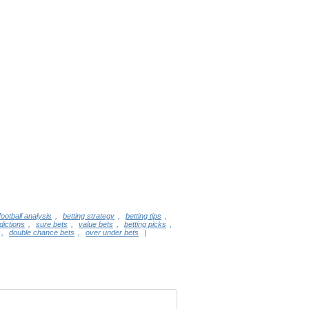
football analysis
,
betting strategy
,
betting tips
,
dictions
,
sure bets
,
value bets
,
betting picks
,
,
double chance bets
,
over under bets
|