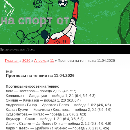
на спорт от
07
Приветствуем вас
,
Гость
Главная
»
2026
»
Апрель
»
11
»
Прогнозы на теннис на 11.04.2026
10:10
Прогнозы на теннис на 11.04.2026
Прогнозы нейросети на теннис
Логе — Нестеров — победа 2, 0:2 (4:6, 5:7)
Коллиньон — Ландалусе — победа 1, 2:1 (6:4, 3:6, 6:3)
Онклин — Качмазов — победа 1, 2:0 (6:3, 6:4)
Андреоцци / Гинар — Аревало / Павич — победа 2, 0:2 (4:6, 4:6)
Кьеза / Курми — Ковачкова / Ковачкова — победа 2, 0:2 (3:6, 4:6)
Кудерметова — Пигато — победа 1, 2:0 (6:2, 6:3)
Джумхур — Сачко — победа 1, 2:1 (6:4, 3:6, 6:3)
Ианин / Станке — Де Йонге / Опиц — победа 2, 1:2 (6:3, 4:6, 4:6)
Ларю / Пьетри — Брайнин / Якубенко — победа 2, 0:2 (3:6, 4:6)