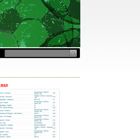
Пятница
.08.2026
21:49
 мая
01.06.2026
kappara