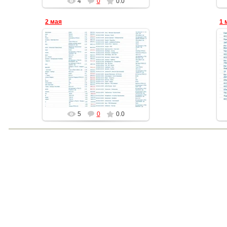
4
0
0.0
2 мая
1 
03.05.2026
Все прогнозы по линии Бетсити
Ссылка : https://hubu.ru/betcity
Список хороших букмекеров :
https://hubu...
kappara
5
0
0.0