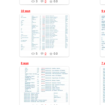
3
0
0.0
10 мая
9 
11.05.2026
kappara
5
0
0.0
8 мая
7 
09.05.2026
kappara