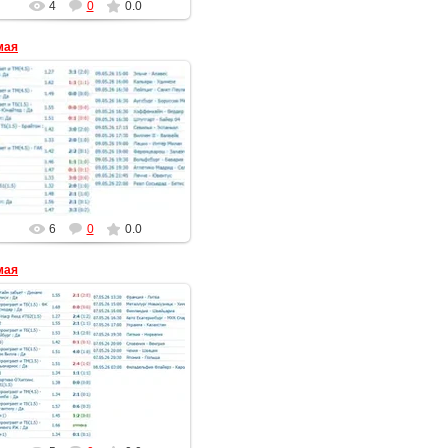
4
0
0.0
мая
10.05.2026
Все прогнозы по линии Бетсити
Ссылка : https://hubu.ru/betcity
Список хороших букмекеров :
https://hubu...
kappara
6
0
0.0
мая
08.05.2026
Все прогнозы по линии Бетсити
Ссылка : https://hubu.ru/betcity
Список хороших букмекеров :
https://hubu...
kappara