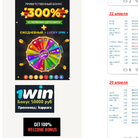
2
22 апреля
23.
Все прогнозы 
Ссылка : https
Список хорош
https
k
6
20 апреля
21.
Все прогнозы 
Ссылка : https
Список хорош
https
k