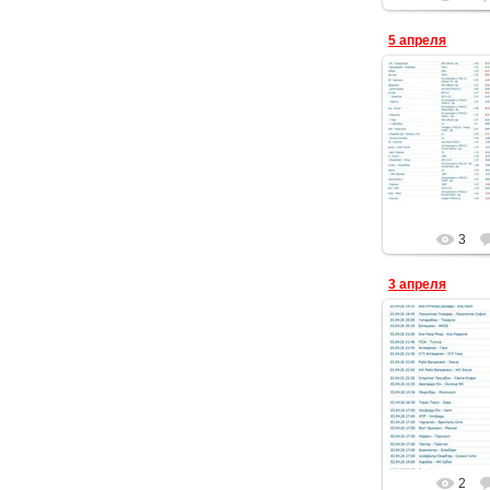
5 апреля
06.
k
3
3 апреля
04.
k
2