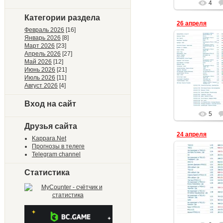
4
Категории раздела
26 апреля
Февраль 2026
[16]
Январь 2026
[8]
Март 2026
[23]
27.
Апрель 2026
[27]
Все прогнозы 
Май 2026
[12]
Ссылка : https
Июнь 2026
[21]
Список хорош
Июль 2026
[11]
https
Август 2026
[4]
k
Вход на сайт
5
Друзья сайта
24 апреля
Kappara.Net
Прогнозы в телеге
Telegram channel
25.
Статистика
Все прогнозы 
Ссылка : https
Список хорош
https
k