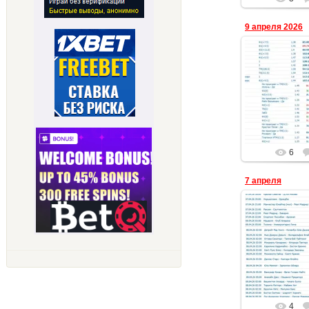
9 апреля 2026
10.
Все прогнозы 
Ссылка : https
Список хорош
https
k
6
7 апреля
08.
Пигосси — Коль
2:0 (
Нахимана — Нг
1, 2:0
Федо
k
4