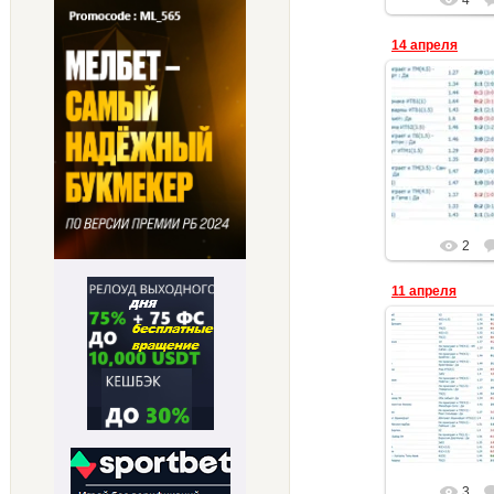
4
14 апреля
15.
Все прогнозы 
Ссылка : https
Список хорош
https
k
2
11 апреля
12.
Все прогнозы 
Ссылка : https
Список хорош
https
k
3